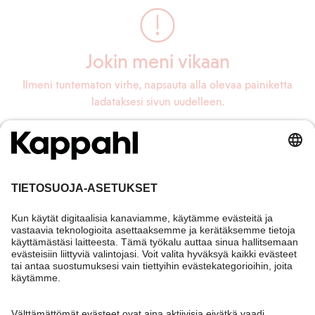
Jokin meni vikaan
Ilmeni tuntematon virhe, napsauta alla olevaa painiketta
ladataksesi sivun uudelleen.
Lataa sivu uudelleen