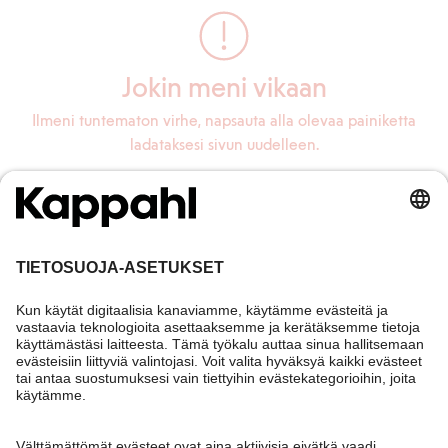
Jokin meni vikaan
Ilmeni tuntematon virhe, napsauta alla olevaa painiketta
ladataksesi sivun uudelleen.
Lataa sivu uudelleen