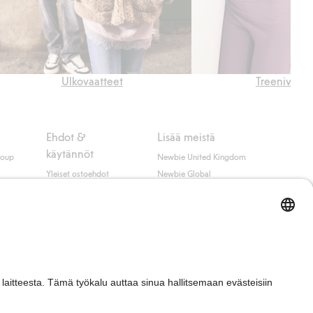
Ulkovaatteet
Treenivaatt
Ehdot &
Lisää meistä
käytännöt
roup
Newbie United Kingdom
Yleiset ostoehdot
Newbie Global
Tietosuojaseloste
Affiliate
t
Evästekäytäntö
Opiskelija-alennus
Ehdot #YesKappahl
#YesNewbie