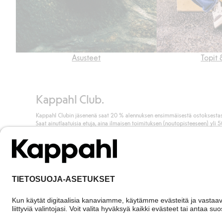
Asusteet
Topit 
Kappahl Club.
Kappahl Clubin jäsenenä saat 20 % alennuksen ensimmäisestä ostoksestas
Saat ainutlaatuisia etuja, aina ilmaisen toimituksen (noutopisteeseen) yli 
euron ostoksista ja keräät pisteitä kaikista ostoksistasi ja aktiviteeteistasi.
Liity jäseneksi