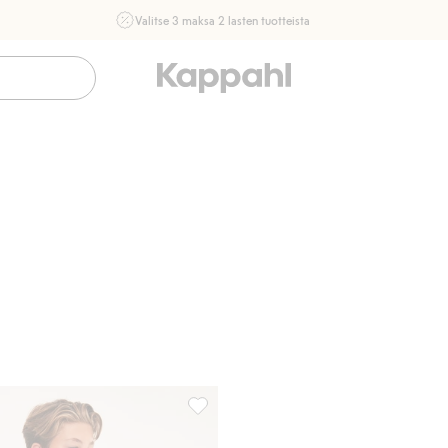
Valitse 3 maksa 2 lasten tuotteista
Ei Newbie. Ostaessasi 2 tuotetta tai enemmän. Voimassa 3-
16.8. asti myymälässä ja verkossa. Ei voi yhdistää muihin
alennuksiin tai tarjouksiin.
Osta nyt
it, Lisää suosikkeihin
Minecraft-teemaiset fleecetossut, Lisää