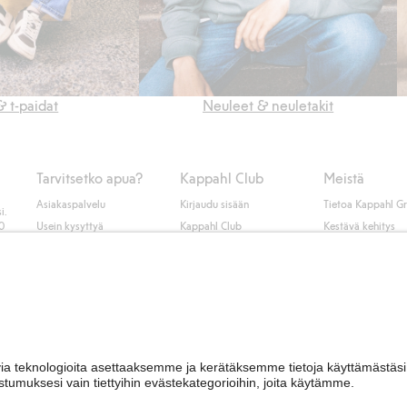
& t-paidat
Neuleet & neuletakit
Tarvitsetko apua?
Kappahl Club
Meistä
Asiakaspalvelu
Kirjaudu sisään
Tietoa Kappahl G
i.
50
Usein kysyttyä
Kappahl Club
Kestävä kehitys
Tilaus
Jäsenyysehdot
Tule meille töihin
Ota yhteyttä
Lehdistö & uutise
Hae myymälä
Saavutettavuus
Tarkista lahjakortin
saldo
Personal styling
Peru ostoksesi