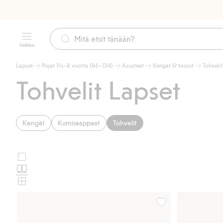
Valikko
Lapset
Pojat 1½–8 vuotta (86–134)
Asusteet
Kengät & tossut
Tohvelit
Tohvelit Lapset
Kengät
Kumisaappaat
Tohvelit
Suuret
Valitse
kuvat
Normaalit
tuotekortin
kuvat
Pienet
asettelu
kuvat
Pörröiset puputohvel