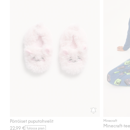
Pörröiset puputohvelit
Minecraft
Minecraft-tee
22,99 €
Tulossa pian