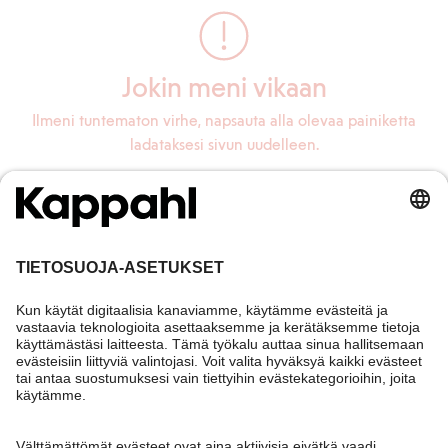
Jokin meni vikaan
Ilmeni tuntematon virhe, napsauta alla olevaa painiketta
ladataksesi sivun uudelleen.
Lataa sivu uudelleen