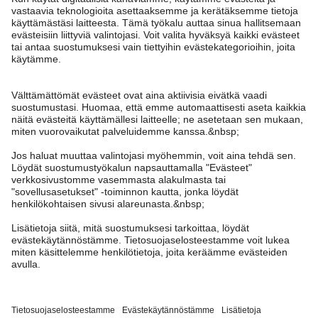
Tarvitsetko apua?
Asiakaspalvelu
Kappahl Club
Usein kysyttyä
Kirjaudu sisään
Meistä
Tilaus
Kappahl Club
Tietoa Kappahl Group
Ehdot & käytännöt
Ota yhteyttä
Jäsenyysehdot
Kestävä kehitys
Yleiset ostoehdot
Lisää meistä
Hae myymälä
Tule meille töihin
Tietosuojaseloste
Newbie United Kingdom
Finland
Vaihda maata
Tarkista lahjakortin saldo
Lehdistö & uutiset
Evästekäytäntö
Newbie Global
Personal styling
Cookies
Saavutettavuus
Ehdot #YesKappahl #YesNewbie
Affiliate
Peru ostoksesi
Opiskelija-alennus