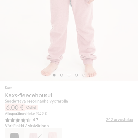
Kaxs
Kaxs-fleecehousut
Säädettävä resorinauha vyötäröllä
6,00 €
Outlet
Alkuperäinen hinta: 19,99 €
Keskimääräinen luokitus:
242
arvostelua
4.7
Väri:
Pinkki / yksivärinen