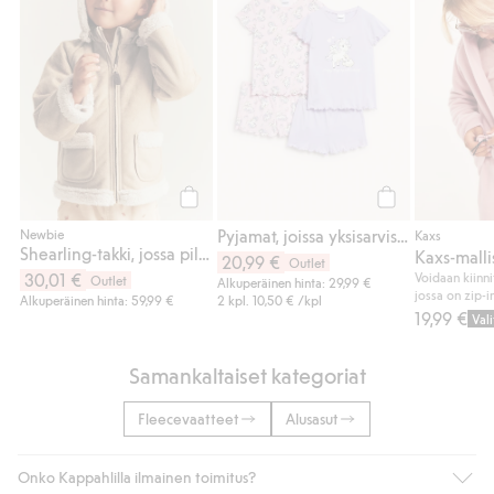
Osta
Osta
Pyjamat, joissa yksisarviskuviointi, 2 kpl:n pakkaus
Newbie
Kaxs
Shearling-takki, jossa pileevuori
20,99 €
Outlet
30,01 €
Voidaan kiinni
Outlet
Alkuperäinen hinta: 29,99 €
jossa on zip-
Alkuperäinen hinta: 59,99 €
2 kpl.
10,50 €
/kpl
19,99 €
Val
Samankaltaiset kategoriat
Fleecevaatteet
Alusasut
Onko Kappahlilla ilmainen toimitus?