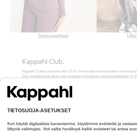
Treenivaatteet
Ulko
Kappahl Club.
Kappahl Clubin jäsenenä saat 20 % alennuksen ensimmäisestä ostoksestas
Saat ainutlaatuisia etuja, aina ilmaisen toimituksen (noutopisteeseen) yli 
euron ostoksista ja keräät pisteitä kaikista ostoksistasi ja aktiviteeteistasi.
Liity jäseneksi