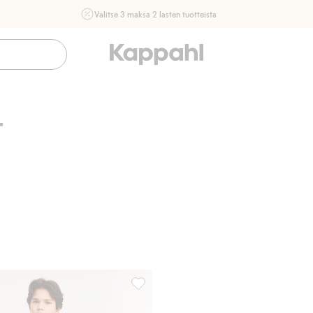
Valitse 3 maksa 2 lasten tuotteista
Ei Newbie. Ostaessasi 2 tuotetta tai enemmän. Voimassa 3-
16.8. asti myymälässä ja verkossa. Ei voi yhdistää muihin
alennuksiin tai tarjouksiin.
Osta nyt
t
yörillä, Lisää suosikkeihin
Uimashortsit, Lisää suosikkeihin