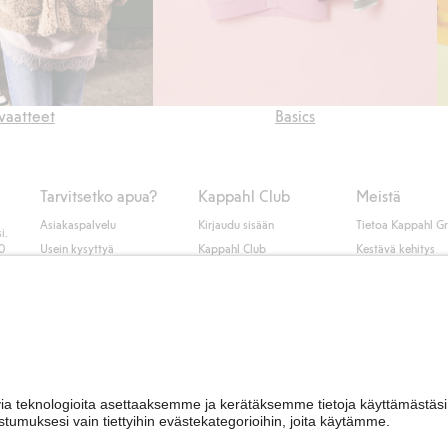
vaatteet
Basics
Tarvitsetko apua?
Kappahl Club
Meistä
Asiakaspalvelu
Kirjaudu sisään
Tietoa Kappahl G
i.
50
Usein kysyttyä
Kappahl Club
Kestävä kehitys
Tilaus
Jäsenyysehdot
Tule meille töihin
Ota yhteyttä
Lehdistö & uutise
Hae myymälä
Saavutettavuus
Tarkista lahjakortin
saldo
Personal styling
Peru ostoksesi