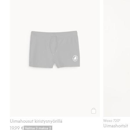
Osta
Uimahousut kiristysnyörillä
Woxo 720°
Uimashortsit
19,99 €
Valitse 3 maksa 2