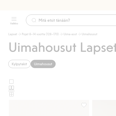
Valikko
Lapset
Pojat 8–14 vuotta (128–170)
Uima-asut
Uimahousut
Uimahousut Lapse
Kylpytakit
Uimahousut
Suuret
Valitse
kuvat
Normaalit
tuotekortin
kuvat
Pienet
asettelu
kuvat
Uimahousut kiristysn