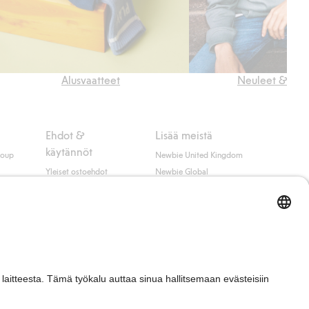
Alusvaatteet
Neuleet & neul
Ehdot &
Lisää meistä
käytännöt
roup
Newbie United Kingdom
Yleiset ostoehdot
Newbie Global
Tietosuojaseloste
Affiliate
t
Evästekäytäntö
Opiskelija-alennus
Ehdot #YesKappahl
#YesNewbie