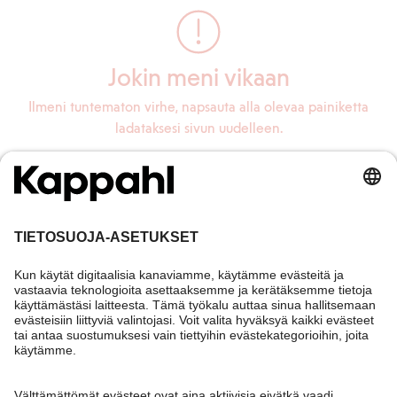
Jokin meni vikaan
Ilmeni tuntematon virhe, napsauta alla olevaa painiketta
ladataksesi sivun uudelleen.
Lataa sivu uudelleen