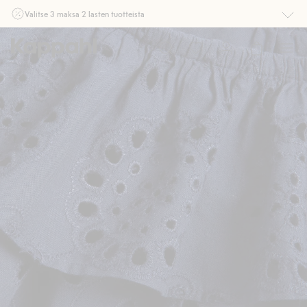
Valitse 3 maksa 2 lasten tuotteista
Ei Newbie. Ostaessasi 2 tuotetta tai enemmän. Voimassa 3-16.8. asti
myymälässä ja verkossa. Ei voi yhdistää muihin alennuksiin tai tarjouksiin.
Osta nyt