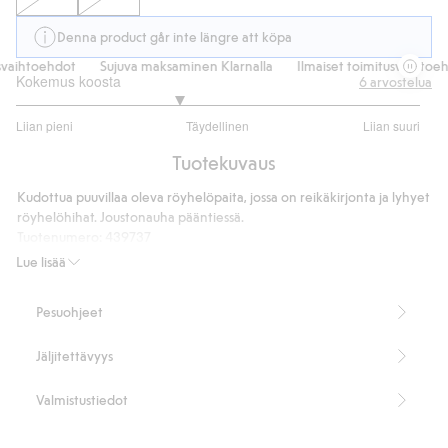
Denna product går inte längre att köpa
aihtoehdot
Sujuva maksaminen Klarnalla
Ilmaiset toimitusvaihtoehdo
Kokemus koosta
6
arvostelua
2.6
Liian pieni
Täydellinen
Liian suuri
/
Perustuu
5
Tuotekuvaus
5
ääneen
Kudottua puuvillaa oleva röyhelöpaita, jossa on reikäkirjonta ja lyhyet
röyhelöhihat. Joustonauha pääntiessä.
Tuotenumero
:
439737
Lue lisää
Pesuohjeet
Jäljitettävyys
Valmistustiedot