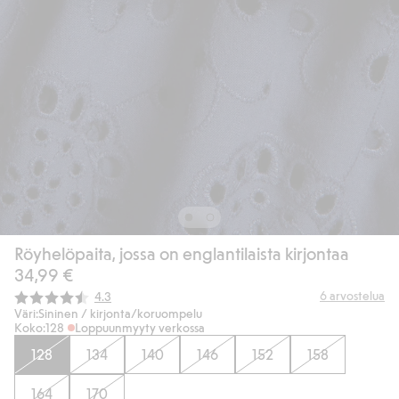
Röyhelöpaita, jossa on englantilaista kirjontaa
34,99 €
Keskimääräinen luokitus:
6
arvostelua
4.3
Väri:
Sininen / kirjonta/koruompelu
Koko:
128
Loppuunmyyty verkossa
128
134
140
146
152
158
164
170