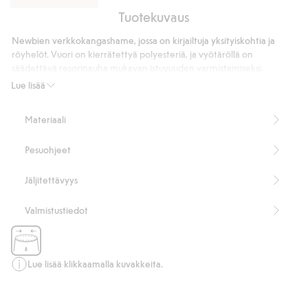
Tuotekuvaus
Ribattu
paita
Newbien verkkokangashame, jossa on kirjailtuja yksityiskohtia ja
röyhelöillä
röyhelöt. Vuori on kierrätettyä polyesteriä, ja vyötäröllä on
säädettävä resorinauha mukavan istuvuuden varmistamiseksi.
Sisältää 100 % kierrätettyä polyesteriä.
Lue lisää
Tuotenumero
:
534891
Kierrätetty polyesteri
Materiaali
Pesuohjeet
Jäljitettävyys
Valmistustiedot
Lue lisää klikkaamalla kuvakkeita.