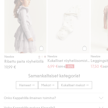
Osta
Osta
Newbie
Newbie
Newbie
Kukalliset röyhelösomisteiset polvisukat
Ribattu paita röyhelöillä
6,99 €
17,50 €
19,99 €
-30%
9,99 €
34,
Samankaltaiset kategoriat
Hameet
Mekot
Kukalliset mekot
Onko Kappahlilla ilmainen toimitus?
Voiko Kappahlilla maksaa Klarnalla?