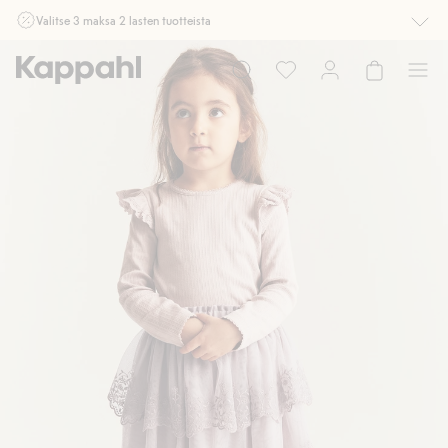
Valitse 3 maksa 2 lasten tuotteista
Ei Newbie. Ostaessasi 2 tuotetta tai enemmän. Voimassa 3-16.8. asti
myymälässä ja verkossa. Ei voi yhdistää muihin alennuksiin tai tarjouksiin.
Osta nyt