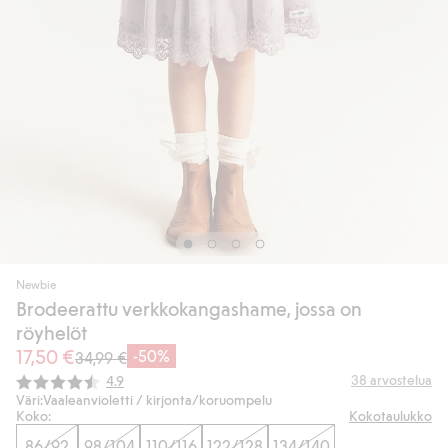
Newbie
Brodeerattu verkkokangashame, jossa on
röyhelöt
17,50 €
-50%
34,99 €
Keskimääräinen luokitus:
38
arvostelua
4.9
Väri:
Vaaleanvioletti / kirjonta/koruompelu
Koko:
Kokotaulukko
86/92
98/104
110/116
122/128
134/140