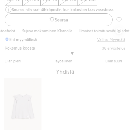
Seuraa, niin saat sähköpostin, kun kokosi on taas varastossa.
Seuraa
Brodeer
oehdot
Sujuva maksaminen Klarnalla
Ilmaiset toimitusvaihtoehdot
Etsi myymälässä
Valitse Myymälä
Kokemus koosta
38
arvostelua
3.296296296296296
Liian pieni
Täydellinen
Liian suuri
/
Perustuu
5
Yhdistä
27
ääneen