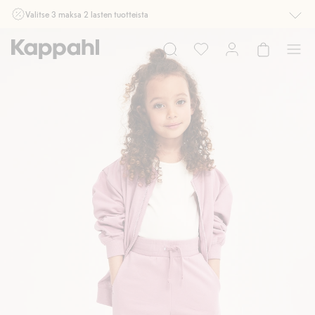
Valitse 3 maksa 2 lasten tuotteista
Ei Newbie. Ostaessasi 2 tuotetta tai enemmän. Voimassa 3-16.8. asti
myymälässä ja verkossa. Ei voi yhdistää muihin alennuksiin tai tarjouksiin.
Osta nyt