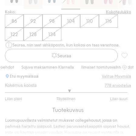
Koko:
Kokotaulukko
86
92
98
104
110
116
122
128
134
Seuraa, niin saat sähköpostin, kun kokosi on taas varastossa.
Seuraa
College
ehdot
Sujuva maksaminen Klarnalla
Ilmaiset toimitusvaihtoehdot
Etsi myymälässä
Valitse Myymälä
Kokemus koosta
778
arvostelua
3.094302554027505
Liian pieni
Täydellinen
Liian suuri
/
Perustuu
5
Tuotekuvaus
509
ääneen
Luomupuuvillasta valmistetut mukavat collegehousut, joissa on
pehmeä harjattu sisäpuoli. Lasten perusvaatekaappiin sopivat housut,
joita voi käyttää ympäri vuoden. Housuissa on resorit vyötäröllä ja