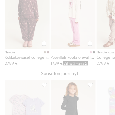
Osta
Osta
Newbie
Newbie Icons
Kukkakuvioiset collegehousut
Puuvillatrikoota olevat levenevät housut
27,99 €
17,99 €
27,99 €
Valitse 3 maksa 2
Suosittua juuri nyt
Pyjamat, joissa yksisarviskuviointi, 2 kpl:n 
Leggingsit, Lisä