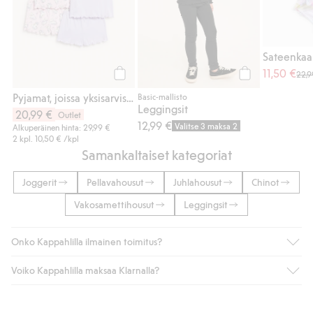
11,50 €
22,9
Osta
Osta
Pyjamat, joissa yksisarviskuviointi, 2 kpl:n pakkaus
Basic-mallisto
Leggingsit
20,99 €
Outlet
12,99 €
Valitse 3 maksa 2
Alkuperäinen hinta: 29,99 €
2 kpl.
10,50 €
/kpl
Samankaltaiset kategoriat
Joggerit
Pellavahousut
Juhlahousut
Chinot
Vakosamettihousut
Leggingsit
Onko Kappahlilla ilmainen toimitus?
Voiko Kappahlilla maksaa Klarnalla?
Jos olet Kappahl Clubin jäsen, saat aina ilmaisen toimituksen
myymälään tai yli 50 euron ostoksiin, kun valitset toimituksen
noutopisteeseen tai pakettiautomaattiin (ei koske
Kyllä. Yhteistyössä Klarnan kanssa tarjoamme sujuvat