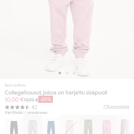
Basic-mallisto
Collegehousut, joissa on harjattu sisäpuoli
10,00 €
-50%
19,99 €
Keskimääräinen luokitus:
778
arvostelua
4.7
Väri:
Pinkki / yksivärinen