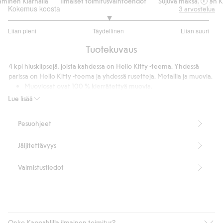
inen Klarnalla
Ilmaiset toimitusvaihtoehdot
Sujuva maksaminen Kla
Kokemus koosta
3
arvostelua
3
Liian pieni
Täydellinen
Liian suuri
/
Perustuu
5
Tuotekuvaus
3
ääneen
4 kpl hiusklipsejä, joista kahdessa on Hello Kitty -teema. Yhdessä
parissa on Hello Kitty -teema ja yhdessä rusetteja. Metallia ja muovia.
Muoviosat ovat 100 % kierrätettyä muovia.
Tuotenumero
:
528638
Lue lisää
Pesuohjeet
Jäljitettävyys
Valmistustiedot
Onko Kappahlilla ilmainen toimitus?