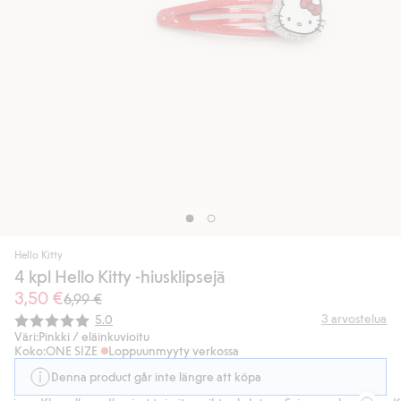
Hello Kitty
4 kpl Hello Kitty -hiusklipsejä
3,50 €
6,99 €
Keskimääräinen luokitus:
3
arvostelua
5.0
Väri:
Pinkki / eläinkuvioitu
Koko:
ONE SIZE
Loppuunmyyty verkossa
Denna product går inte längre att köpa