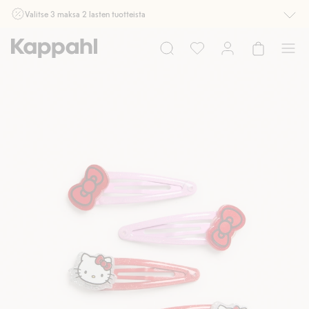
Valitse 3 maksa 2 lasten tuotteista
Ei Newbie. Ostaessasi 2 tuotetta tai enemmän. Voimassa 3-16.8. asti
myymälässä ja verkossa. Ei voi yhdistää muihin alennuksiin tai tarjouksiin.
Osta nyt