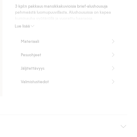
11
3 kpl:n pakkaus mansikkakuvioisia brief-alushousuja
ääneen
pehmeästä luomupuuvillasta. Alushousuissa on kapea
kuminauha vyötäröllä ja vuorattu haaraosa.
Sisältää 95 % luomupuuvillaa.
Lue lisää
Tuotenumero
:
444612
Organic cotton
Materiaali
Pesuohjeet
Jäljitettävyys
Valmistustiedot