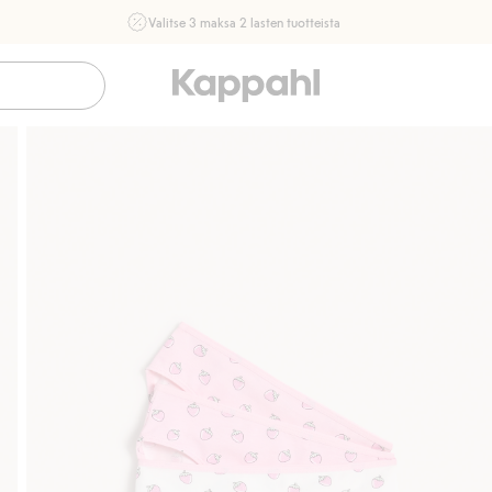
Valitse 3 maksa 2 lasten tuotteista
Ei Newbie. Ostaessasi 2 tuotetta tai enemmän. Voimassa 3-
16.8. asti myymälässä ja verkossa. Ei voi yhdistää muihin
alennuksiin tai tarjouksiin.
Osta nyt
Sujuva maksaminen Klarnalla
Ilmaiset