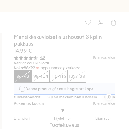
Mansikkakuvioiset alushousut, 3 kpl:n
pakkaus
14,99 €
Keskimääräinen luokitus:
18
arvostelua
4.9
Väri:
Pinkki / kuvioitu
Koko:
86/92
Loppuunmyyty verkossa
86/92
98/104
110/116
122/128
Denna product går inte längre att köpa
 toimitusvaihtoehdot
Sujuva maksaminen Klarnalla
Ilmaiset toimitu
Kokemus koosta
18
arvostelua
3
Liian pieni
Täydellinen
Liian suuri
/
Perustuu
Tuotekuvaus
5