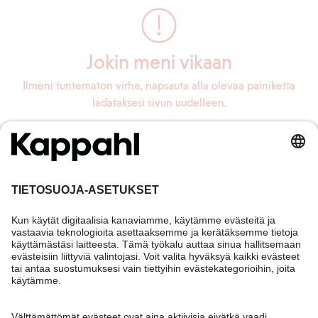
Jokin meni vikaan
Ilmeni tuntematon virhe, napsauta alla olevaa painiketta
ladataksesi sivun uudelleen.
Lataa sivu uudelleen