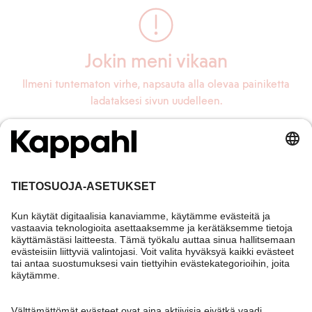
Jokin meni vikaan
Ilmeni tuntematon virhe, napsauta alla olevaa painiketta
ladataksesi sivun uudelleen.
Lataa sivu uudelleen