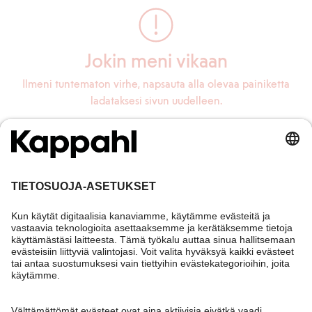
Jokin meni vikaan
Ilmeni tuntematon virhe, napsauta alla olevaa painiketta
ladataksesi sivun uudelleen.
Lataa sivu uudelleen