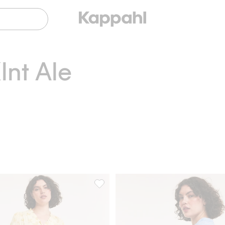
nt Ale
ame, Lisää suosikkeihin
Kukkakuvioinen mekko röyhelösomisteil