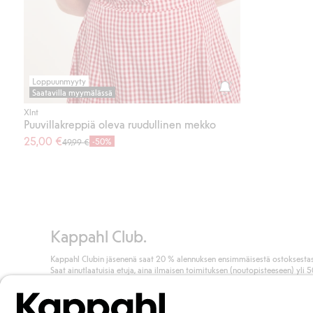
Loppuunmyyty
Saatavilla myymälässä
Xlnt
Puuvillakreppiä oleva ruudullinen mekko
25,00 €
-50%
49,99 €
Kappahl Club.
Kappahl Clubin jäsenenä saat 20 % alennuksen ensimmäisestä ostoksestas
Saat ainutlaatuisia etuja, aina ilmaisen toimituksen (noutopisteeseen) yli 
euron ostoksista ja keräät pisteitä kaikista ostoksistasi ja aktiviteeteistasi.
Liity jäseneksi