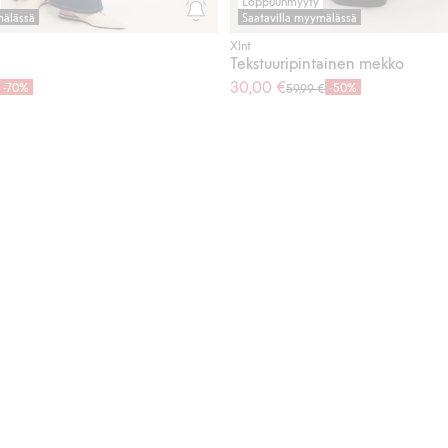
Loppuunmyyty
mälässä
Saatavilla myymälässä
Xlnt
Tekstuuripintainen mekko
30,00 €
-70%
-50%
59,99 €
a ruudullinen mekko, Lisää suosikkeihin