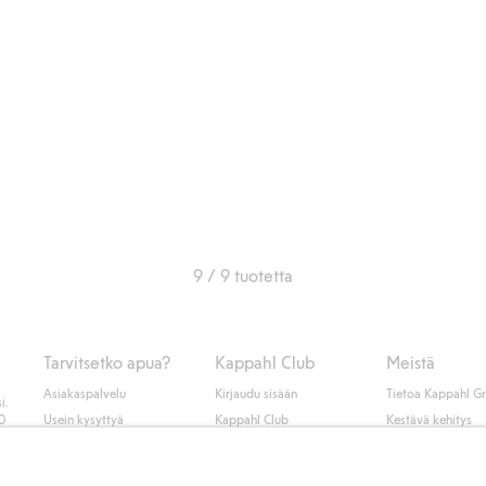
9 / 9 tuotetta
Tarvitsetko apua?
Kappahl Club
Meistä
Asiakaspalvelu
Kirjaudu sisään
Tietoa Kappahl G
i.
50
Usein kysyttyä
Kappahl Club
Kestävä kehitys
Tilaus
Jäsenyysehdot
Tule meille töihin
Ota yhteyttä
Lehdistö & uutise