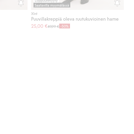
Loppuunmyyty
Saatavilla myymälässä
Xlnt
Puuvillakreppiä oleva ruutukuvioinen hame
25,00 €
-50%
49,99 €