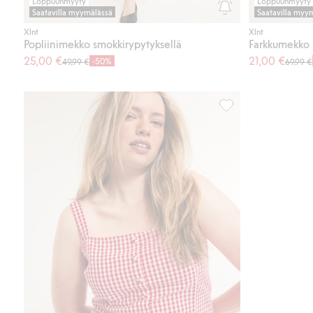
Loppuunmyyty
Loppuunmyyty
Saatavilla myymälässä
Saatavilla myy
Xlnt
Xlnt
Popliinimekko smokkirypytyksellä
Farkkumekko
25,00 €
21,00 €
-50%
49,99 €
69,99 €
Puuvillakreppiä olev