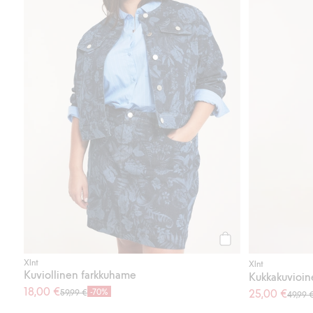
Osta
Xlnt
Xlnt
Kuviollinen farkkuhame
Kukkakuvioin
18,00 €
-70%
25,00 €
59,99 €
49,99 