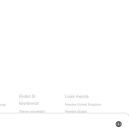
Ehdot &
Lisää meistä
käytännöt
roup
Newbie United Kingdom
Yleiset ostoehdot
Newbie Global
Tietosuojaseloste
Affiliate
t
Evästekäytäntö
Opiskelija-alennus