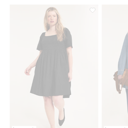
Popliinimekko smokki