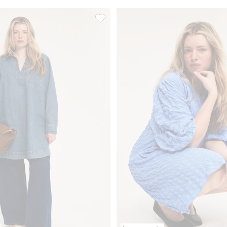
rypytyksellä, Lisää suosikkeihin
Farkkumekko, Lisää suosikkeihin