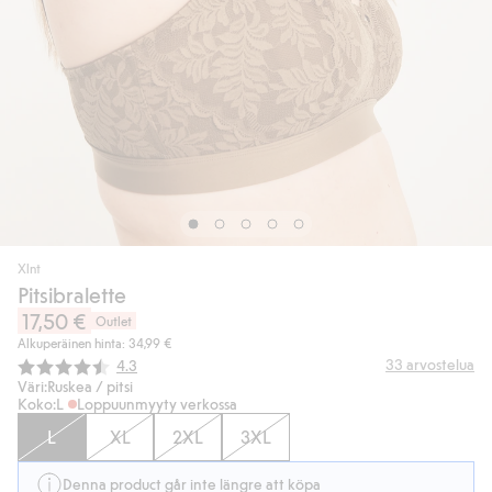
Xlnt
Pitsibralette
17,50 €
Outlet
Alkuperäinen hinta: 34,99 €
Keskimääräinen luokitus:
33
arvostelua
4.3
Väri:
Ruskea / pitsi
Koko:
L
Loppuunmyyty verkossa
L
XL
2XL
3XL
Denna product går inte längre att köpa