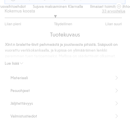
usvaihtoehdot
Sujuva maksaminen Klarnalla
Ilmaiset toimitusvaihtoe
Kokemus koosta
33
arvostelua
2.714285714285714
Liian pieni
Täydellinen
Liian suuri
/
Perustuu
5
Tuotekuvaus
21
ääneen
Xlnt:n bralette-liivit pehmeästä ja joustavasta pitsistä. Sisäpuoli on
vuorattu verkkokankaalla, ja kupissa on ylimääräinen lenkki
paremman tuen tarjoamiseksi. Mallissa on säädettävät olkaimet,
kiinnitys selässä ja joustava vyötärönauha, joka on päällystetty
Lue lisää
pehmeällä mikromateriaalilla.
Joustavaa pitsiä
Materiaali
Vuorattu verkkokankaalla
Lisätuki kupissa
Pesuohjeet
Säädettävät olkaimet
Kiinnitys takana
Sisältää 87 % kierrätettyä polyamidia.
Jäljitettävyys
Tuotenumero
:
823583
Kierrätettyä polyamidia sisältävä sekoitekangas
Valmistustiedot