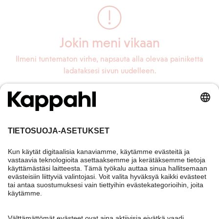
Jokin meni vikaan
Ilmeni tuntematon virhe, napsauta alla olevaa painiketta
ladataksesi sivun uudelleen.
Lataa sivu uudelleen