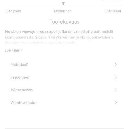
3
Liian pieni
Täydellinen
Liian suuri
/
Perustuu
5
Tuotekuvaus
7
ääneen
Newbien vauvojen ruokalaput, jotka on valmistettu pehmeästä
luomupuuvillasta, 2-pack. Yksi yksivärinen ja yksi pupukuvioinen.
Molemmissa on Newbie-logo etupuolella.
Sisältää 100 % luomupuuvillaa.
Lue lisää
Tuotenumero
:
829861
Luomupuuvilla – GOTS
Materiaali
Pesuohjeet
Jäljitettävyys
Valmistustiedot