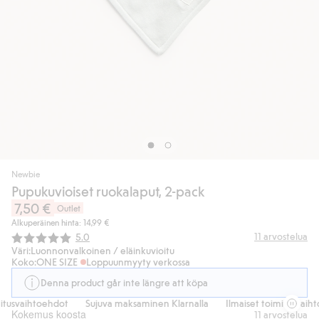
Newbie
Pupukuvioiset ruokalaput, 2-pack
7,50 €
Outlet
Alkuperäinen hinta: 14,99 €
Keskimääräinen luokitus:
11
arvostelua
5.0
Väri:
Luonnonvalkoinen / eläinkuvioitu
Koko:
ONE SIZE
Loppuunmyyty verkossa
Denna product går inte längre att köpa
tusvaihtoehdot
Sujuva maksaminen Klarnalla
Ilmaiset toimitusvaiht
Kokemus koosta
11
arvostelua