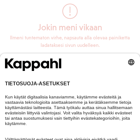
Jokin meni vikaan
Ilmeni tuntematon virhe, napsauta alla olevaa painiketta
ladataksesi sivun uudelleen.
Lataa sivu uudelleen