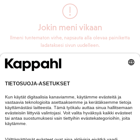
Jokin meni vikaan
Ilmeni tuntematon virhe, napsauta alla olevaa painiketta
ladataksesi sivun uudelleen.
Lataa sivu uudelleen