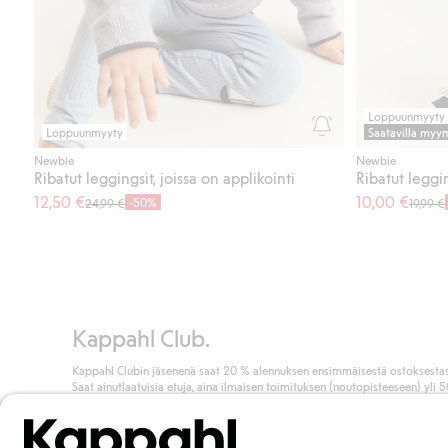
Loppuunmyyty
Loppuunmyyty
Saatavilla myy
Newbie
Newbie
Ribatut leggingsit, joissa on applikointi
Ribatut leggin
12,50 €
10,00 €
-50%
24,99 €
19,99 €
Kappahl Club.
Kappahl Clubin jäsenenä saat 20 % alennuksen ensimmäisestä ostoksestas
Saat ainutlaatuisia etuja, aina ilmaisen toimituksen (noutopisteeseen) yli 
euron ostoksista ja keräät pisteitä kaikista ostoksistasi ja aktiviteeteistasi.
Liity jäseneksi