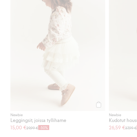
Osta
Newbie
Newbie
Leggingsit, joissa tyllihame
Kudotut hous
15,00 €
26,59 €
-50%
29,99 €
37,99 €