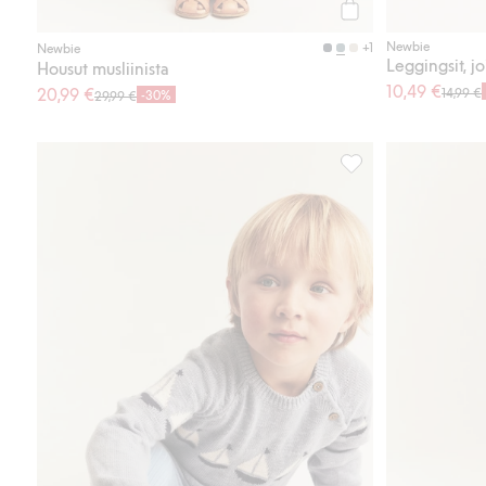
Osta
Newbie
+1
Newbie
Leggingsit, j
Housut musliinista
10,49 €
20,99 €
14,99 €
-30%
29,99 €
Ribatut leggingsit, j