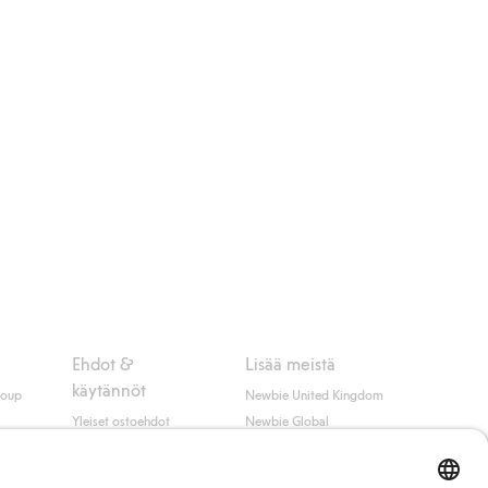
Ehdot &
Lisää meistä
käytännöt
roup
Newbie United Kingdom
Yleiset ostoehdot
Newbie Global
Tietosuojaseloste
Affiliate
t
Evästekäytäntö
Opiskelija-alennus