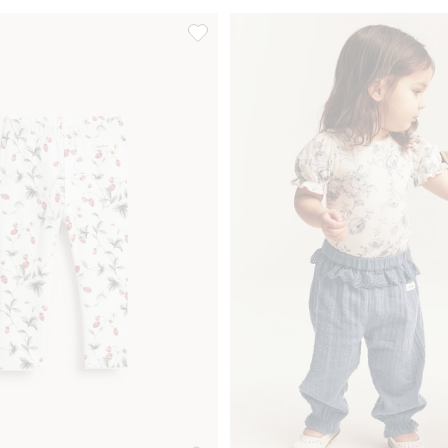
Lisää suosikkeihin
Leggingsit, joissa on mansikkakuvio, Li