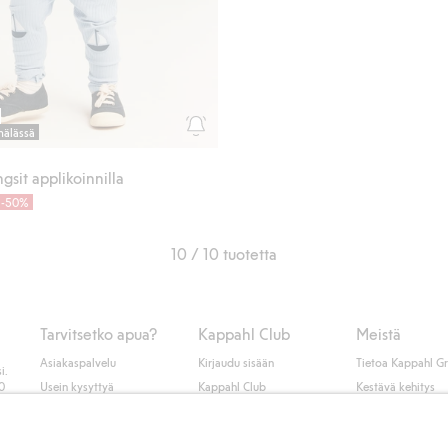
mälässä
gsit applikoinnilla
-50%
10 / 10 tuotetta
Tarvitsetko apua?
Kappahl Club
Meistä
Asiakaspalvelu
Kirjaudu sisään
Tietoa Kappahl G
i.
50
Usein kysyttyä
Kappahl Club
Kestävä kehitys
Tilaus
Jäsenyysehdot
Tule meille töihin
Ota yhteyttä
Lehdistö & uutise