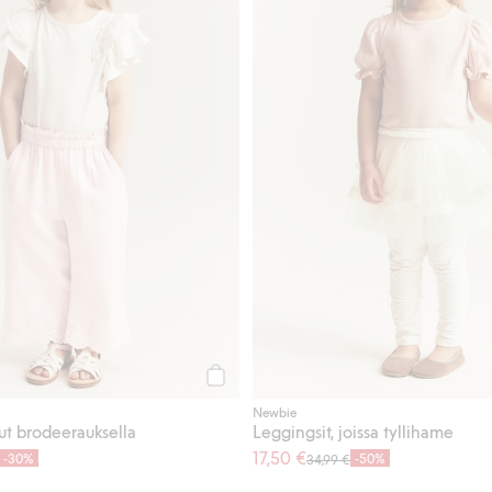
Osta
Newbie
ut brodeerauksella
Leggingsit, joissa tyllihame
17,50 €
-30%
-50%
34,99 €