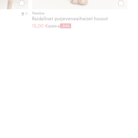
Osta
Osta
Newbie
Raidalliset purjeveneaiheiset housut
15,00 €
-50%
29,99 €
 suosikkeihin