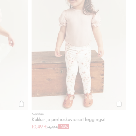
Osta
Osta
Newbie
Kukka- ja perhoskuvioiset leggingsit
10,49 €
-30%
14,99 €