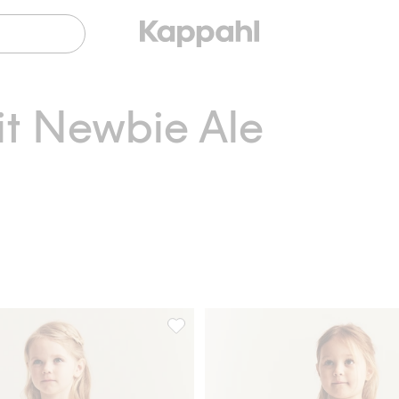
it Newbie Ale
llihame, Lisää suosikkeihin
Kudotut housut brodeerauksella, Lisää 