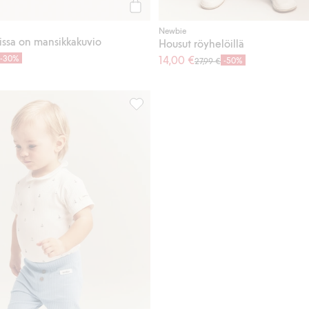
Osta
Newbie
oissa on mansikkakuvio
Housut röyhelöillä
-30%
14,00 €
-50%
27,99 €
oissa on applikointi, Lisää suosikkeihin
Ribatut leggingsit applikoinnilla, Lisää