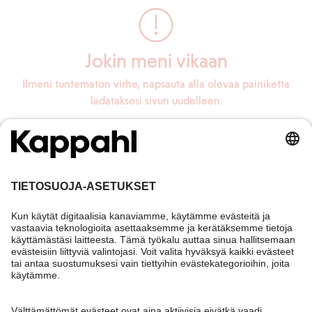
Jokin meni vikaan
Ilmeni tuntematon virhe, napsauta alla olevaa painiketta
ladataksesi sivun uudelleen.
Lataa sivu uudelleen