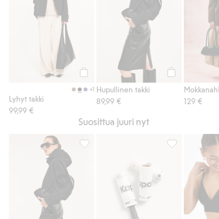
Osta
Osta
Hupullinen takki
+1
Lyhyt takki
89,99 €
129 €
99,99 €
Suosittua juuri nyt
Hupullinen takki, Lisää suosikkeihin
Vaatetarrarulla,