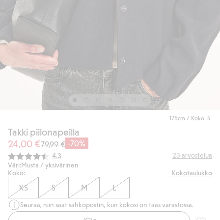
175cm / Koko: S
Takki piilonapeilla
24,00 €
-70%
79,99 €
Keskimääräinen luokitus:
23
arvostelua
4.3
Väri:
Musta / yksivärinen
Koko:
Kokotaulukko
XS
S
M
L
Seuraa, niin saat sähköpostin, kun kokosi on taas varastossa.