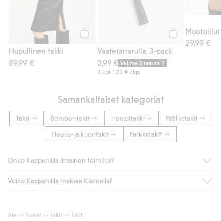
29,99 €
Osta
Osta
Hupullinen takki
Vaatetarrarulla, 3-pack
89,99 €
3,99 €
Valitse 3 maksa 2
3 kpl.
1,33 €
/kpl
Samankaltaiset kategoriat
Takit
Bomber-takit
Trenssitakki
Päällystakit
Fleece- ja kuoritakit
Farkkutakit
Onko Kappahlilla ilmainen toimitus?
Voiko Kappahlilla maksaa Klarnalla?
Jos olet Kappahl Clubin jäsen, saat aina ilmaisen toimituksen
myymälään tai yli 50 euron ostoksiin, kun valitset toimituksen
noutopisteeseen tai pakettiautomaattiin (ei koske
Kyllä. Yhteistyössä Klarnan kanssa tarjoamme sujuvat
Ale
Naiset
Takit
Takit
kotiinkuljetusta). Toimituskulut poistuvat automaattisesti, kun
maksutavat, kuten laskun, sekä muita maksuvaihtoehtoja.