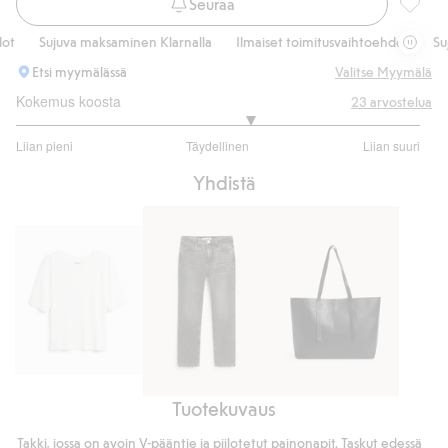
Seuraa
Takki p
Sujuva maksaminen Klarnalla
Ilmaiset toimitusvaihtoehdot
Sujuv
Etsi myymälässä
Valitse Myymälä
Kokemus koosta
23
arvostelua
3.315789473684211
Liian pieni
Täydellinen
Liian suuri
/
Perustuu
5
Yhdistä
19
ääneen
Vartalonmyötäinen
Tuotekuvaus
Straight
Nahkajäljitelmää
t-
jeans
oleva
paita
Takki, jossa on avoin V-pääntie ja piilotetut painonapit. Taskut edessä