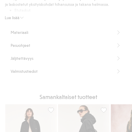
high
kassi
ja laskostetut yksityiskohdat hihansuissa ja takana helmassa.
waist
Etutaskut.
Laskokset hihoissa ja selässä.
Lue lisää
V-pääntie.
Pituus 61 cm koossa
Materiaali
80 % kierrätettyä polyesteriä.
Tuotenumero
:
488296
Pesuohjeet
Kierrätettyä polyesteria sisältävä sekoitekangas
Jäljitettävyys
Valmistustiedot
Samankaltaiset tuotteet
Lyhyt takki, Lisää suosikkeihin
Hupullinen takki