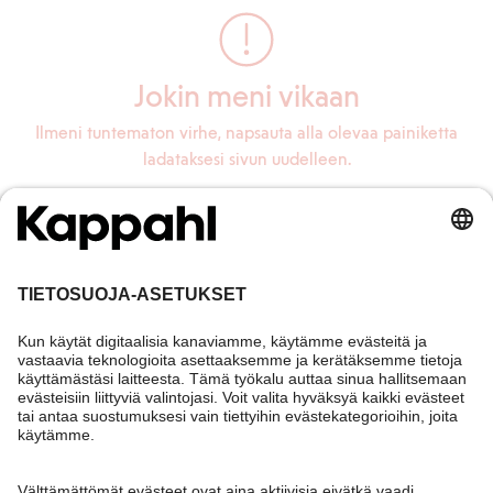
Jokin meni vikaan
Ilmeni tuntematon virhe, napsauta alla olevaa painiketta
ladataksesi sivun uudelleen.
Lataa sivu uudelleen