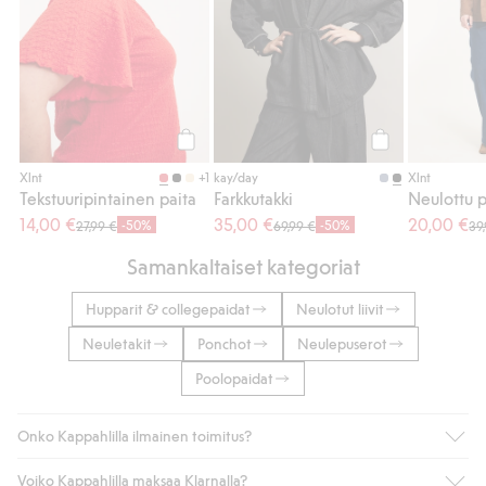
Osta
Osta
+1
Xlnt
kay/day
Xlnt
Tekstuuripintainen paita
Farkkutakki
Neulottu p
14,00 €
35,00 €
20,00 €
-50%
-50%
27,99 €
69,99 €
39
Samankaltaiset kategoriat
Hupparit & collegepaidat
Neulotut liivit
Neuletakit
Ponchot
Neulepuserot
Poolopaidat
Onko Kappahlilla ilmainen toimitus?
Voiko Kappahlilla maksaa Klarnalla?