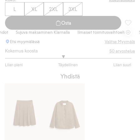
L
XL
2XL
3XL
Osta
Lyhythi
t
Sujuva maksaminen Klarnalla
Ilmaiset toimitusvaihtoehdot
Suj
Etsi myymälässä
Valitse Myymälä
Kokemus koosta
50
arvostelua
2.837837837837838
Liian pieni
Täydellinen
Liian suuri
/
Perustuu
5
Yhdistä
37
ääneen