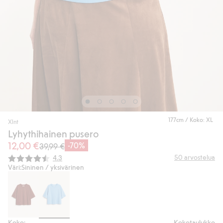
177cm / Koko: XL
Xlnt
Lyhythihainen pusero
12,00 €
-70%
39,99 €
Keskimääräinen luokitus:
50
arvostelua
4.3
Väri:
Sininen / yksivärinen
Koko:
Kokotaulukko