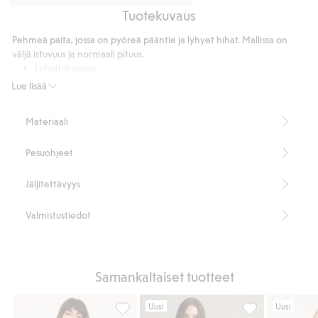
Tuotekuvaus
Mokkanahkajäljitelmää
Mokkanahkajäljitelmää
oleva
oleva
Pehmeä paita, jossa on pyöreä pääntie ja lyhyet hihat. Mallissa on
hame
takki
väljä istuvuus ja normaali pituus.
Lyhythihainen
Pyöreä pääntie
Lue lisää
Tilava malli
Normaali pituus
Materiaali
Pituus 66 cm koossa XL.
Tuotenumero
:
839068
Pesuohjeet
Jäljitettävyys
Valmistustiedot
Samankaltaiset tuotteet
Uusi
Uusi