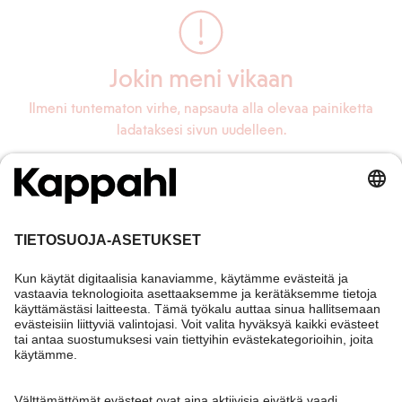
Jokin meni vikaan
Ilmeni tuntematon virhe, napsauta alla olevaa painiketta
ladataksesi sivun uudelleen.
Lataa sivu uudelleen