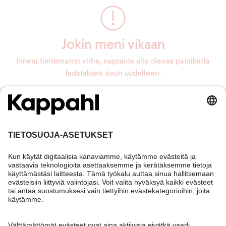
Jokin meni vikaan
Ilmeni tuntematon virhe, napsauta alla olevaa painiketta
ladataksesi sivun uudelleen.
Lataa sivu uudelleen