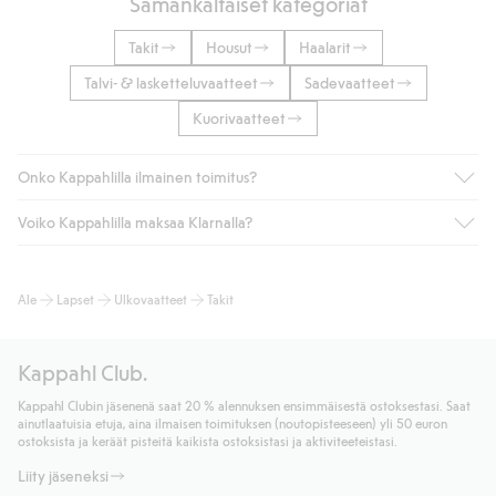
Samankaltaiset kategoriat
Takit
Housut
Haalarit
Talvi- & lasketteluvaatteet
Sadevaatteet
Kuorivaatteet
Onko Kappahlilla ilmainen toimitus?
Voiko Kappahlilla maksaa Klarnalla?
Jos olet Kappahl Clubin jäsen, saat aina ilmaisen toimituksen
myymälään tai yli 50 euron ostoksiin, kun valitset toimituksen
noutopisteeseen tai pakettiautomaattiin (ei koske
Kyllä. Yhteistyössä Klarnan kanssa tarjoamme sujuvat
Ale
Lapset
Ulkovaatteet
Takit
kotiinkuljetusta). Toimituskulut poistuvat automaattisesti, kun
maksutavat, kuten laskun, sekä muita maksuvaihtoehtoja.
olet kirjautunut sisään ja tunnistautunut jäseneksi.
Kassalla annettujen tietojen myötä hyväksyt Klarnan ehdot.
Muussa tapauksessa toimitus maksaa 4,99 € PostNordin
Klikkaamalla “Maksa tilaus” hyväksyt Kappahlin yleiset ehdot.
Kappahl Club.
noutopisteeseen tai pakettiautomaattiin ja PostNordin
Lisätietoja Klarnan maksuehdoista
(ulkoinen linkki).
kotiinkuljetuksella 6,99 €, riippumatta ostosummasta.
Kappahl Clubin jäsenenä saat 20 % alennuksen ensimmäisestä ostoksestasi. Saat
Lue lisää
ainutlaatuisia etuja, aina ilmaisen toimituksen (noutopisteeseen) yli 50 euron
Lue lisää
ostoksista ja keräät pisteitä kaikista ostoksistasi ja aktiviteeteistasi.
Liity jäseneksi