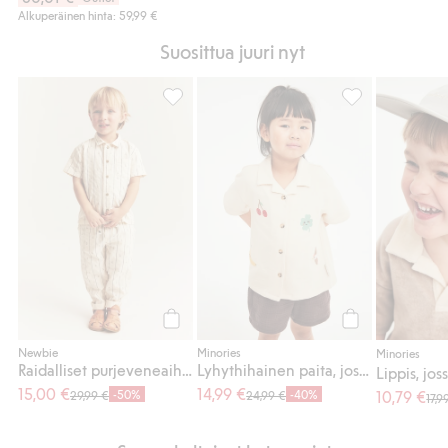
Alkuperäinen hinta: 59,99 €
Suosittua juuri nyt
Raidalliset purjeveneaiheiset housut, Lisää
Lyhythihainen pa
Osta
Osta
Newbie
Minories
Minories
Raidalliset purjeveneaiheiset housut
Lyhythihainen paita, jossa brodeeraus
15,00 €
14,99 €
-50%
-40%
10,79 €
29,99 €
24,99 €
17,9