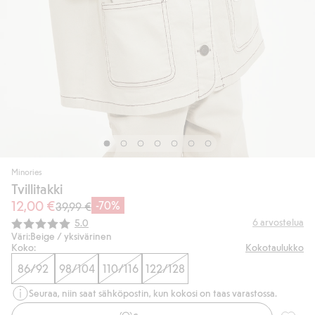
Minories
Tvillitakki
12,00 €
-70%
39,99 €
Keskimääräinen luokitus:
6
arvostelua
5.0
Väri:
Beige / yksivärinen
Koko:
Kokotaulukko
86/92
98/104
110/116
122/128
Seuraa, niin saat sähköpostin, kun kokosi on taas varastossa.