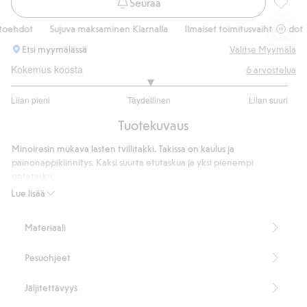
Seuraa
Tvillita
ehdot
Sujuva maksaminen Klarnalla
Ilmaiset toimitusvaihtoehdot
Etsi myymälässä
Valitse Myymälä
Kokemus koosta
6
arvostelua
3
Liian pieni
Täydellinen
Liian suuri
/
Perustuu
5
Tuotekuvaus
6
ääneen
Minoiresin mukava lasten tvillitakki. Takissa on kaulus ja
painonappikiinnitys. Kaksi suurta etutaskua ja yksi pienempi
rintatasku.
Tuotenumero
:
539015
Lue lisää
Materiaali
Pesuohjeet
Jäljitettävyys