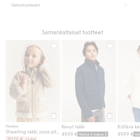
Valmistustiedot
Samankaltaiset tuotteet
Shearling-takki, jossa pileevuori, Lisää suo
Kevyt takki, Lis
Osta
Osta
Kevyt takki
Kiiltävä ke
Newbie
Shearling-takki, jossa pileevuori
49,99 €
49,99 €
Valitse 3 maksa 2
Val
30,01 €
Outlet