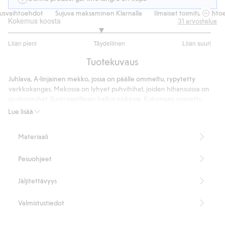
svaihtoehdot
Sujuva maksaminen Klarnalla
Ilmaiset toimitusvaihtoeh
Kokemus koosta
31
arvostelua
2.826086956521739
Liian pieni
Täydellinen
Liian suuri
/
Perustuu
5
Tuotekuvaus
23
ääneen
Juhlava, A-linjainen mekko, jossa on päälle ommeltu, rypytetty
verkkokangas. Mekossa on lyhyet puhvihihat, joiden hihansuissa on
joustonauhat. Suuri napillinen halkio niskassa. Kokonaan vuorattu.
Sisältää 100 % kierrätettyä polyamidia.
Lue lisää
Tuotenumero
:
846311
Kierrätetty polyesteri
Materiaali
Pesuohjeet
Jäljitettävyys
Valmistustiedot