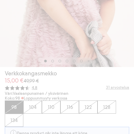
Verkkokangasmekko
15,00 €
49,99 €
Keskimääräinen luokitus:
31
arvostelua
4.8
Väri:
Vaaleanpunainen / yksivärinen
Koko:
98
Loppuunmyyty verkossa
98
104
110
116
122
128
134
Denna product går inte längre att köpa