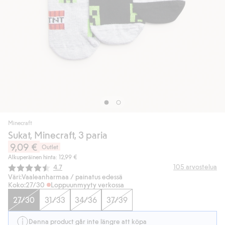
Minecraft
Sukat, Minecraft, 3 paria
9,09 €
Outlet
Alkuperäinen hinta: 12,99 €
Keskimääräinen luokitus:
105
arvostelua
4.7
Väri:
Vaaleanharmaa / painatus edessä
Koko:
27/30
Loppuunmyyty verkossa
27/30
31/33
34/36
37/39
Denna product går inte längre att köpa