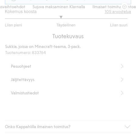
svaihtoehdot
Sujuva maksaminen Klarnalla
Ilmaiset toimitusvaihtoeh
Kokemus koosta
105
arvostelua
2.818181818181818
Liian pieni
Täydellinen
Liian suuri
/
Perustuu
5
Tuotekuvaus
77
ääneen
Sukkia, joissa on Minecraft-teema, 3-pack.
Tuotenumero
:
833764
Pesuohjeet
Jäljitettävyys
Valmistustiedot
Onko Kappahlilla ilmainen toimitus?