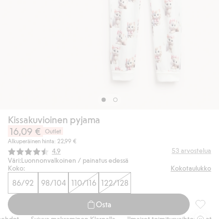
Kissakuvioinen pyjama
16,09 €
Outlet
Alkuperäinen hinta: 22,99 €
Keskimääräinen luokitus:
53
arvostelua
4.9
Väri:
Luonnonvalkoinen / painatus edessä
Koko:
Kokotaulukko
86/92
98/104
110/116
122/128
Osta
Kissaku
hdot
Sujuva maksaminen Klarnalla
Ilmaiset toimitusvaihtoehdot
S