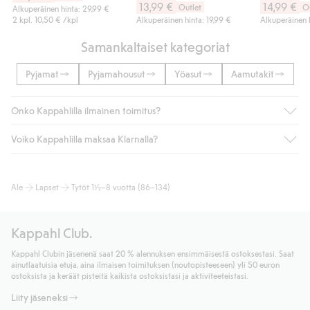
13,99 €
14,99 €
Outlet
O
Alkuperäinen hinta: 29,99 €
2 kpl.
10,50 €
/kpl
Alkuperäinen hinta: 19,99 €
Alkuperäinen 
Samankaltaiset kategoriat
Pyjamat
Pyjamahousut
Yöasut
Aamutakit
Onko Kappahlilla ilmainen toimitus?
Voiko Kappahlilla maksaa Klarnalla?
Jos olet Kappahl Clubin jäsen, saat aina ilmaisen toimituksen
myymälään tai yli 50 euron ostoksiin, kun valitset toimituksen
noutopisteeseen tai pakettiautomaattiin (ei koske
Kyllä. Yhteistyössä Klarnan kanssa tarjoamme sujuvat
Ale
Lapset
Tytöt 1½–8 vuotta (86–134)
kotiinkuljetusta). Toimituskulut poistuvat automaattisesti, kun
maksutavat, kuten laskun, sekä muita maksuvaihtoehtoja.
olet kirjautunut sisään ja tunnistautunut jäseneksi.
Kassalla annettujen tietojen myötä hyväksyt Klarnan ehdot.
Muussa tapauksessa toimitus maksaa 4,99 € PostNordin
Klikkaamalla “Maksa tilaus” hyväksyt Kappahlin yleiset ehdot.
Kappahl Club.
noutopisteeseen tai pakettiautomaattiin ja PostNordin
Lisätietoja Klarnan maksuehdoista
(ulkoinen linkki).
kotiinkuljetuksella 6,99 €, riippumatta ostosummasta.
Kappahl Clubin jäsenenä saat 20 % alennuksen ensimmäisestä ostoksestasi. Saat
Lue lisää
ainutlaatuisia etuja, aina ilmaisen toimituksen (noutopisteeseen) yli 50 euron
Lue lisää
ostoksista ja keräät pisteitä kaikista ostoksistasi ja aktiviteeteistasi.
Liity jäseneksi