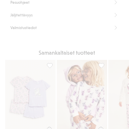
Pesuohjeet
Jäljitettävyys
Valmistustiedot
Samankaltaiset tuotteet
Pyjamat, joissa yksisarviskuviointi, 2 kpl:n 
Puuvillatrikoopy