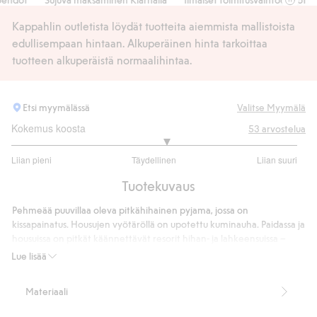
Kappahlin outletista löydät tuotteita aiemmista mallistoista
edullisempaan hintaan. Alkuperäinen hinta tarkoittaa
tuotteen alkuperäistä normaalihintaa.
Etsi myymälässä
Valitse Myymälä
Kokemus koosta
53
arvostelua
3.166666666666667
Liian pieni
Täydellinen
Liian suuri
/
Perustuu
5
Tuotekuvaus
36
ääneen
Pehmeää puuvillaa oleva pitkähihainen pyjama, jossa on
kissapainatus. Housujen vyötäröllä on upotettu kuminauha. Paidassa ja
housuissa on pitkät käännettävät resorit hihan- ja lahkeensuissa –
täydelliset kasvaville lapsille.
Lue lisää
Tuotenumero
:
830059
Materiaali