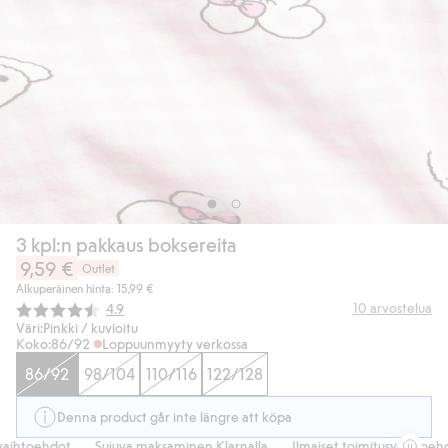
3 kpl:n pakkaus boksereita
9,59 €
Outlet
Alkuperäinen hinta: 15,99 €
Keskimääräinen luokitus:
10
arvostelua
4.9
Väri:
Pinkki / kuvioitu
Koko:
86/92
Loppuunmyyty verkossa
86/92
98/104
110/116
122/128
Denna product går inte längre att köpa
ihtoehdot
Sujuva maksaminen Klarnalla
Ilmaiset toimitusvaihtoehdo