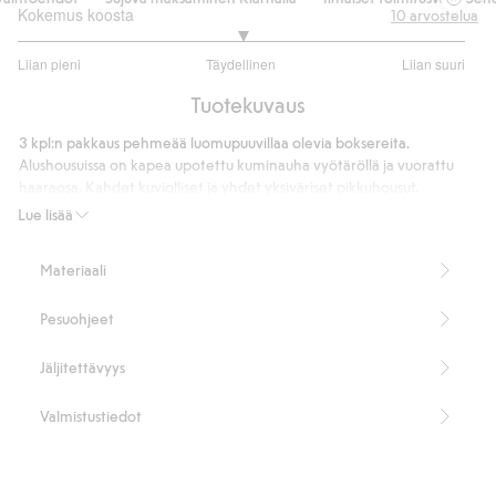
Kokemus koosta
10
arvostelua
3
Liian pieni
Täydellinen
Liian suuri
/
Perustuu
5
Tuotekuvaus
8
ääneen
3 kpl:n pakkaus pehmeää luomupuuvillaa olevia boksereita.
Alushousuissa on kapea upotettu kuminauha vyötäröllä ja vuorattu
haaraosa. Kahdet kuviolliset ja yhdet yksiväriset pikkuhousut.
Sisältää 95 % luomupuuvillaa.
Lue lisää
Tuotenumero
:
825497
Organic cotton
Materiaali
Pesuohjeet
Jäljitettävyys
Valmistustiedot