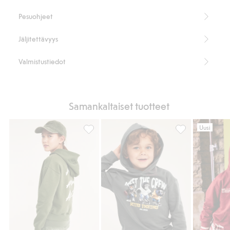
Pesuohjeet
Jäljitettävyys
Valmistustiedot
Samankaltaiset tuotteet
Uusi
Huppari, jossa tekstipainatus, Lisää suosikk
Puuvillatrikoost