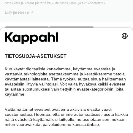
ostoksista ja keräät pisteitä kaikista ostoksistasi ja aktiviteeteistasi.
Liity jäseneksi
Tarvitsetko apua?
Asiakaspalvelu
Kappahl Club
Usein kysyttyä
Kirjaudu sisään
Meistä
Tilaus
Kappahl Club
Tietoa Kappahl Group
Ehdot & käytännöt
Ota yhteyttä
Jäsenyysehdot
Kestävä kehitys
Yleiset ostoehdot
Lisää meistä