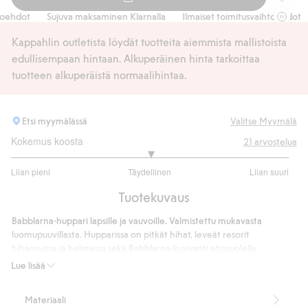
Babblar
hdot
Sujuva maksaminen Klarnalla
Ilmaiset toimitusvaihtoehdot
S
Kappahlin outletista löydät tuotteita aiemmista mallistoista
edullisempaan hintaan. Alkuperäinen hinta tarkoittaa
tuotteen alkuperäistä normaalihintaa.
Etsi myymälässä
Valitse Myymälä
Kokemus koosta
21
arvostelua
3
Liian pieni
Täydellinen
Liian suuri
/
Perustuu
5
Tuotekuvaus
16
ääneen
Babblarna-huppari lapsille ja vauvoille. Valmistettu mukavasta
luomupuuvillasta. Hupparissa on pitkät hihat, leveät resorit
hihansuissa ja helmassa sekä Babblarna-kuviointi etupuolella.
Tuotenumero
:
535419
Lue lisää
Materiaali