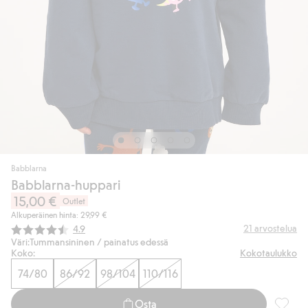
Babblarna
Babblarna-huppari
15,00 €
Outlet
Alkuperäinen hinta: 29,99 €
Keskimääräinen luokitus:
21
arvostelua
4.9
Väri:
Tummansininen / painatus edessä
Koko:
Kokotaulukko
74/80
86/92
98/104
110/116
Osta