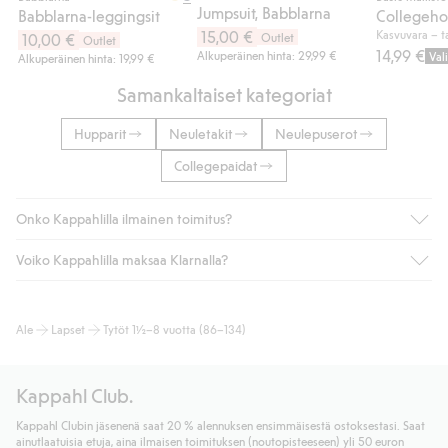
Jumpsuit, Babblarna
Babblarna-leggingsit
15,00 €
Kasvuvara – ta
10,00 €
Outlet
Outlet
14,99 €
Alkuperäinen hinta: 29,99 €
Val
Alkuperäinen hinta: 19,99 €
Samankaltaiset kategoriat
Hupparit
Neuletakit
Neulepuserot
Collegepaidat
Onko Kappahlilla ilmainen toimitus?
Voiko Kappahlilla maksaa Klarnalla?
Jos olet Kappahl Clubin jäsen, saat aina ilmaisen toimituksen
myymälään tai yli 50 euron ostoksiin, kun valitset toimituksen
noutopisteeseen tai pakettiautomaattiin (ei koske
Kyllä. Yhteistyössä Klarnan kanssa tarjoamme sujuvat
Ale
Lapset
Tytöt 1½–8 vuotta (86–134)
kotiinkuljetusta). Toimituskulut poistuvat automaattisesti, kun
maksutavat, kuten laskun, sekä muita maksuvaihtoehtoja.
olet kirjautunut sisään ja tunnistautunut jäseneksi.
Kassalla annettujen tietojen myötä hyväksyt Klarnan ehdot.
Muussa tapauksessa toimitus maksaa 4,99 € PostNordin
Klikkaamalla “Maksa tilaus” hyväksyt Kappahlin yleiset ehdot.
Kappahl Club.
noutopisteeseen tai pakettiautomaattiin ja PostNordin
Lisätietoja Klarnan maksuehdoista
(ulkoinen linkki).
kotiinkuljetuksella 6,99 €, riippumatta ostosummasta.
Kappahl Clubin jäsenenä saat 20 % alennuksen ensimmäisestä ostoksestasi. Saat
Lue lisää
ainutlaatuisia etuja, aina ilmaisen toimituksen (noutopisteeseen) yli 50 euron
Lue lisää