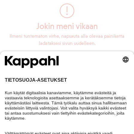
Jokin meni vikaan
Ilmeni tuntematon virhe, napsauta alla olevaa painiketta
ladataksesi sivun uudelleen.
Lataa sivu uudelleen