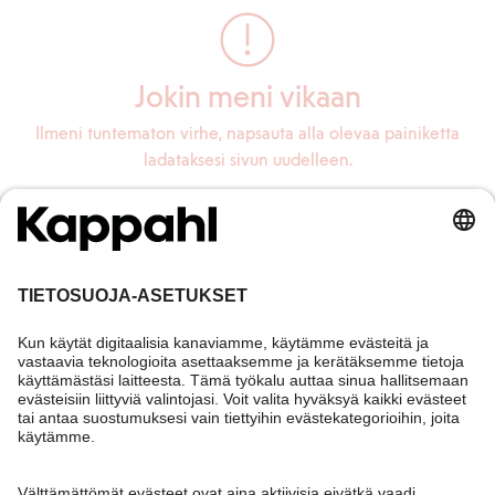
Jokin meni vikaan
Ilmeni tuntematon virhe, napsauta alla olevaa painiketta
ladataksesi sivun uudelleen.
Lataa sivu uudelleen