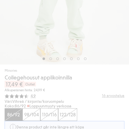
Minories
Collegehousut applikoinnilla
17,49 €
Outlet
Alkuperäinen hinta: 24,99 €
Keskimääräinen luokitus:
16
arvostelua
4.9
Väri:
Vihreä / kirjonta/koruompelu
Koko:
86/92
Loppuunmyyty verkossa
86/92
98/104
110/116
122/128
Denna product går inte längre att köpa