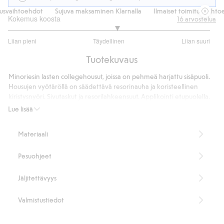
usvaihtoehdot
Sujuva maksaminen Klarnalla
Ilmaiset toimitusvaihtoe
Kokemus koosta
16
arvostelua
3.153846153846154
Liian pieni
Täydellinen
Liian suuri
/
Perustuu
5
Tuotekuvaus
13
ääneen
Minoriesin lasten collegehousut, joissa on pehmeä harjattu sisäpuoli.
Housujen vyötäröllä on säädettävä resorinauha ja koristeellinen
kiristysnyöri. Sivutaskut ja resorilahkeensuut. Applikointi etupuolella.
80 % luomupuuvillaa.
Lue lisää
Tuotenumero
:
828038
Made with organic cotton - GOTS
Materiaali
Pesuohjeet
Jäljitettävyys
Valmistustiedot