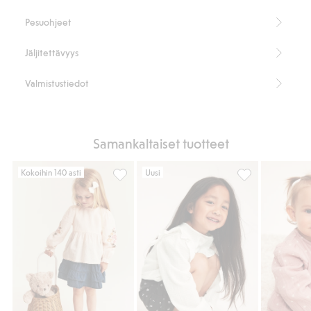
Pesuohjeet
Jäljitettävyys
Valmistustiedot
Samankaltaiset tuotteet
Kokoihin 140 asti
Uusi
Kudottu paitapusero kukkabrodeerauksella,
Röyhelöpaita puu