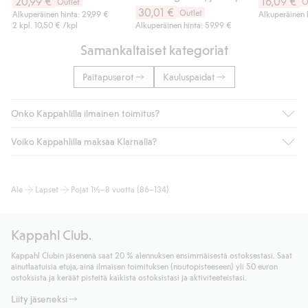
20,99 €
16,09 €
Outlet
O
30,01 €
Outlet
Alkuperäinen hinta: 29,99 €
Alkuperäinen 
2 kpl.
10,50 €
/kpl
Alkuperäinen hinta: 59,99 €
Samankaltaiset kategoriat
Paitapuserot
Kauluspaidat
Onko Kappahlilla ilmainen toimitus?
Voiko Kappahlilla maksaa Klarnalla?
Jos olet Kappahl Clubin jäsen, saat aina ilmaisen toimituksen
myymälään tai yli 50 euron ostoksiin, kun valitset toimituksen
noutopisteeseen tai pakettiautomaattiin (ei koske
Kyllä. Yhteistyössä Klarnan kanssa tarjoamme sujuvat
Ale
Lapset
Pojat 1½–8 vuotta (86–134)
kotiinkuljetusta). Toimituskulut poistuvat automaattisesti, kun
maksutavat, kuten laskun, sekä muita maksuvaihtoehtoja.
olet kirjautunut sisään ja tunnistautunut jäseneksi.
Kassalla annettujen tietojen myötä hyväksyt Klarnan ehdot.
Muussa tapauksessa toimitus maksaa 4,99 € PostNordin
Klikkaamalla “Maksa tilaus” hyväksyt Kappahlin yleiset ehdot.
Kappahl Club.
noutopisteeseen tai pakettiautomaattiin ja PostNordin
Lisätietoja Klarnan maksuehdoista
(ulkoinen linkki).
kotiinkuljetuksella 6,99 €, riippumatta ostosummasta.
Kappahl Clubin jäsenenä saat 20 % alennuksen ensimmäisestä ostoksestasi. Saat
Lue lisää
ainutlaatuisia etuja, aina ilmaisen toimituksen (noutopisteeseen) yli 50 euron
Lue lisää
ostoksista ja keräät pisteitä kaikista ostoksistasi ja aktiviteeteistasi.
Liity jäseneksi