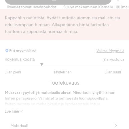
Lyhythi
Ilmaiset toimitusvaihtoehdot
Sujuva maksaminen Klarnalla
Ilmaiset
Kappahlin outletista löydät tuotteita aiemmista mallistoista
edullisempaan hintaan. Alkuperäinen hinta tarkoittaa
tuotteen alkuperäistä normaalihintaa.
Etsi myymälässä
Valitse Myymälä
Kokemus koosta
9
arvostelua
2.25
Liian pieni
Täydellinen
Liian suuri
/
Perustuu
5
Tuotekuvaus
8
ääneen
Mukavaa rypytettyä materiaalia olevat Minoriesin lyhythihainen
lasten paitapusero. Valmistettu pehmeästä luomupuuvillasta.
Paitapuserossa on röyhelökaulus ja brodeerattuja lintuja.
Nappikiinnitys ja resorinauhat hihansuissa.
Lue lisää
99 % luomupuuvillaa.
Tuotenumero
:
825281
Materiaali
Luomupuuvilla – GOTS