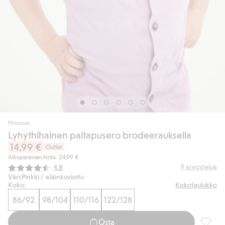
Minories
Lyhythihainen paitapusero brodeerauksella
14,99 €
Outlet
Alkuperäinen hinta: 24,99 €
Keskimääräinen luokitus:
9
arvostelua
4.8
Väri:
Pinkki / eläinkuvioitu
Koko:
Kokotaulukko
86/92
98/104
110/116
122/128
Osta