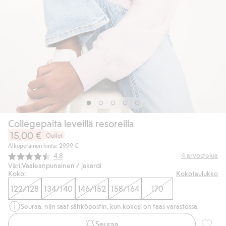
Collegepaita leveillä resoreilla
15,00 €
Outlet
Alkuperäinen hinta: 29,99 €
Keskimääräinen luokitus:
4
arvostelua
4.8
Väri:
Vaaleanpunainen / jakardi
Koko:
Kokotaulukko
122/128
134/140
146/152
158/164
170
Seuraa, niin saat sähköpostin, kun kokosi on taas varastossa.
Seuraa