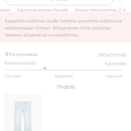
College
dot
Sujuva maksaminen Klarnalla
Ilmaiset toimitusvaihtoehdot
Su
Kappahlin outletista löydät tuotteita aiemmista mallistoista
edullisempaan hintaan. Alkuperäinen hinta tarkoittaa
tuotteen alkuperäistä normaalihintaa.
Etsi myymälässä
Valitse Myymälä
Kokemus koosta
4
arvostelua
2.333333333333333
Liian pieni
Täydellinen
Liian suuri
/
Perustuu
5
Yhdistä
3
ääneen