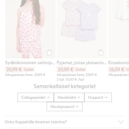
Osta
Osta
Sydänkuvioinen satiinipyjama
Pyjamat, joissa yksisarviskuviointi, 2 kpl:n pakkaus
Kissakuvi
20,99 €
20,99 €
16,09 €
Outlet
Outlet
O
Alkuperäinen hinta: 29,99 €
Alkuperäinen hinta: 29,99 €
Alkuperäinen 
2 kpl.
10,50 €
/kpl
Samankaltaiset kategoriat
Collegepaidat
Neuletakit
Hupparit
Neulepuserot
Onko Kappahlilla ilmainen toimitus?