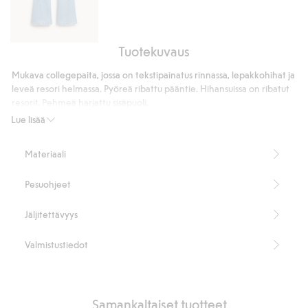
Tuotekuvaus
Bootcut
jeans
Mukava collegepaita, jossa on tekstipainatus rinnassa, lepakkohihat ja
low
leveä resori helmassa. Pyöreä ribattu pääntie. Hihansuissa on ribatut
waist
resorit. Pehmeä harjattu sisäpuoli.
Tuotenumero
:
910182
Lue lisää
Materiaali
Pesuohjeet
Jäljitettävyys
Valmistustiedot
Samankaltaiset tuotteet