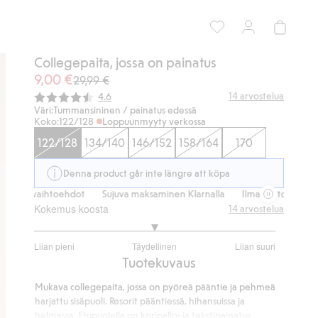
Collegepaita, jossa on painatus
9,00 €
29,99 €
Keskimääräinen luokitus:
14
arvostelua
4.6
Väri:
Tummansininen / painatus edessä
Koko:
122/128
Loppuunmyyty verkossa
122/128
134/140
146/152
158/164
170
Denna product går inte längre att köpa
itusvaihtoehdot
Sujuva maksaminen Klarnalla
Ilmaiset toimitusvaih
Kokemus koosta
14
arvostelua
3
Liian pieni
Täydellinen
Liian suuri
/
Perustuu
Tuotekuvaus
5
11
Mukava collegepaita, jossa on pyöreä pääntie ja pehmeä
ääneen
harjattu sisäpuoli. Resorit pääntiessä, hihansuissa ja
helmassa. Etupuolella on koripallo- ja tekstipainatus