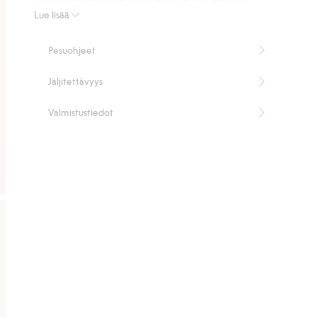
Pitkät hihat
Lue lisää
Pyöreä pääntie
Tuotenumero
:
909325
Pesuohjeet
Jäljitettävyys
Valmistustiedot