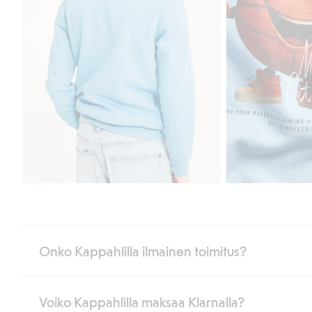
Onko Kappahlilla ilmainen toimitus?
Voiko Kappahlilla maksaa Klarnalla?
Jos olet Kappahl Clubin jäsen, saat aina ilmaisen toimituksen myymä