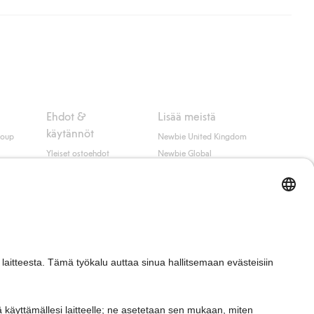
ippumatta ostosummasta.
 myötä hyväksyt Klarnan ehdot.
Ehdot &
Lisää meistä
käytännöt
roup
Newbie United Kingdom
Yleiset ostoehdot
Newbie Global
Tietosuojaseloste
Affiliate
t
Evästekäytäntö
Opiskelija-alennus
Ehdot #YesKappahl
#YesNewbie