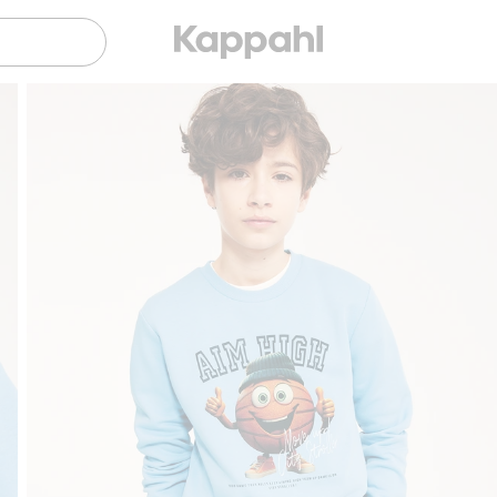
Sujuva maksaminen Klarnalla
Ilmaiset toim