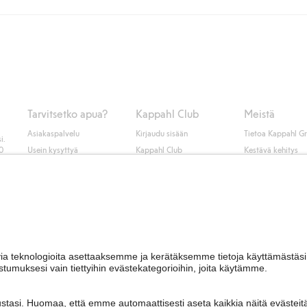
unut jäseneksi.
seen tai pakettiautomaattiin ja PostNordin kotiinkuljetuksella 6,99 €, ri
 kuten laskun, sekä muita maksuvaihtoehtoja. Kassalla annettujen tietojen
tietoja Klarnan maksuehdoista
(ulkoinen linkki).
Tarvitsetko apua?
Kappahl Club
Meistä
Asiakaspalvelu
Kirjaudu sisään
Tietoa Kappahl G
i.
50
Usein kysyttyä
Kappahl Club
Kestävä kehitys
Tilaus
Jäsenyysehdot
Tule meille töihin
Ota yhteyttä
Lehdistö & uutise
Hae myymälä
Saavutettavuus
Tarkista lahjakortin
saldo
Personal styling
Peru ostoksesi