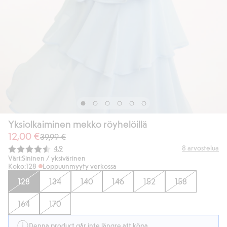
Yksiolkaiminen mekko röyhelöillä
12,00 €
39,99 €
Keskimääräinen luokitus:
8
arvostelua
4.9
Väri:
Sininen / yksivärinen
Koko:
128
Loppuunmyyty verkossa
128
134
140
146
152
158
164
170
Denna product går inte längre att köpa