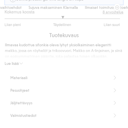
vaihtoehdot
Sujuva maksaminen Klarnalla
Ilmaiset toimitusvaihtoehd
Kokemus koosta
8
arvostelua
3
Liian pieni
Täydellinen
Liian suuri
/
Perustuu
5
Tuotekuvaus
7
ääneen
Ilmavaa kudottua sifonkia oleva lyhyt yksiolkaiminen elegantti
mekko, jossa on röyhelöt ja trikoovuori. Mekko on A-linjainen, ja siinä
on epäsymmetrinen pääntie, joka paljastaa toisen olkapään.
Piilovetoketju sivulla.
Lue lisää
A-linjainen
100 % kierrätettyä polyesteriä
Materiaali
Tuotenumero
:
893644
Kierrätetty polyesteri
Pesuohjeet
Jäljitettävyys
Valmistustiedot