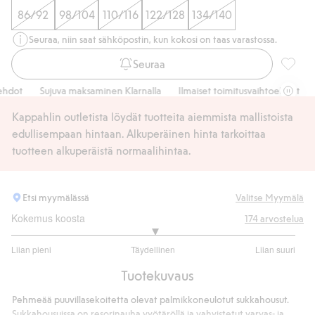
86/92
98/104
110/116
122/128
134/140
Seuraa, niin saat sähköpostin, kun kokosi on taas varastossa.
Seuraa
Palmikk
dot
Sujuva maksaminen Klarnalla
Ilmaiset toimitusvaihtoehdot
Su
Kappahlin outletista löydät tuotteita aiemmista mallistoista
edullisempaan hintaan. Alkuperäinen hinta tarkoittaa
tuotteen alkuperäistä normaalihintaa.
Etsi myymälässä
Valitse Myymälä
Kokemus koosta
174
arvostelua
3.016393442622951
Liian pieni
Täydellinen
Liian suuri
/
Perustuu
5
Tuotekuvaus
122
ääneen
Pehmeää puuvillasekoitetta olevat palmikkoneulotut sukkahousut.
Sukkahousuissa on resorinauha vyötäröllä ja vahvistetut varvas- ja