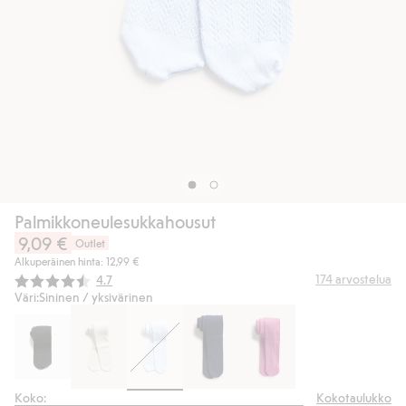
Palmikkoneulesukkahousut
9,09 €
Outlet
Alkuperäinen hinta: 12,99 €
Keskimääräinen luokitus:
174
arvostelua
4.7
Väri:
Sininen / yksivärinen
Koko:
Kokotaulukko