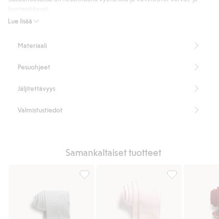
kantapääosat.
Sisältää 60 % luomupuuvillaa.
Lue lisää
Sisältää 60 % luomupuuvillaa.
Tuotenumero
:
844183
Materiaali
Pesuohjeet
Jäljitettävyys
Valmistustiedot
Samankaltaiset tuotteet
Sukkahousut, Lisää suosikkeihin
Kuvioneulotut s