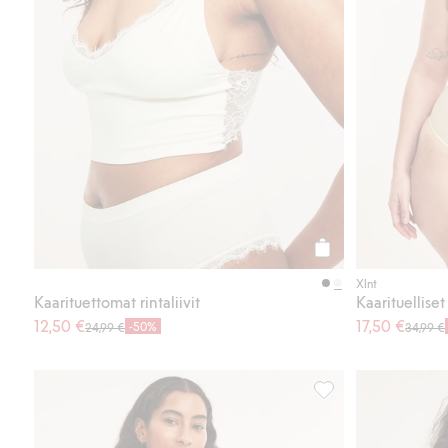
Osta
Xlnt
Kaarituettomat rintaliivit
12,50 €
17,50 €
-50%
24,99 €
34,99 €
Shortsialushousut, jo