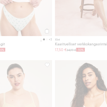
Osta
+2
Xlnt
ngit
17,50 €
50%
-50%
34,99 €
iivit, Lisää suosikkeihin
Kaarituelliset verkkokangasrintaliivit b