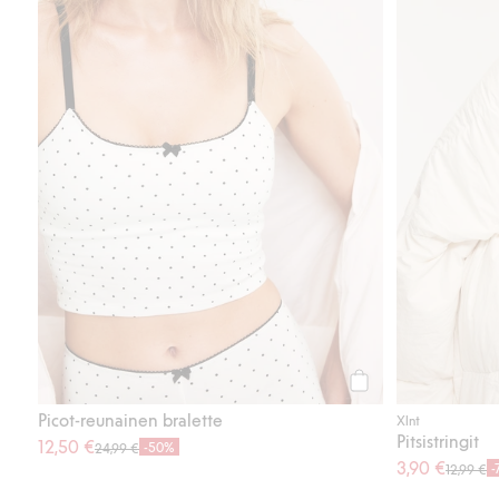
Osta
Picot-reunainen bralette
Xlnt
Pitsistringit
12,50 €
-50%
24,99 €
3,90 €
-
12,99 €