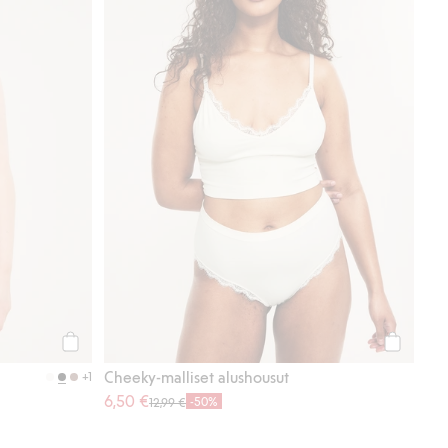
Osta
Osta
Cheeky-malliset alushousut
+1
6,50 €
-50%
12,99 €