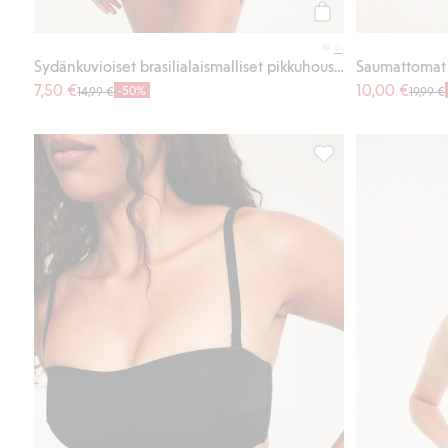
Osta
Sydänkuvioiset brasilialaismalliset pikkuhousut
Saumattomat r
7,50 €
10,00 €
-50%
14,99 €
19,99 €
Mikromateriaalia ole