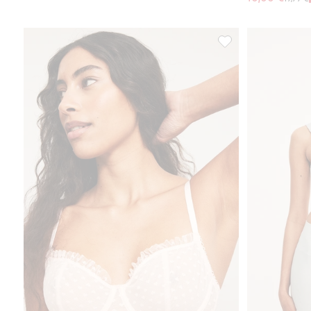
Sydänkuvioiset rintal