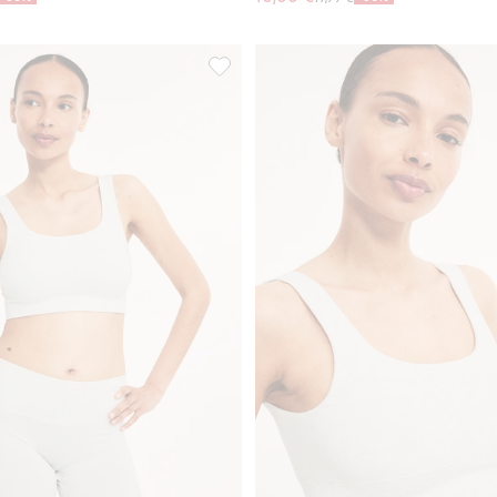
iivit, Lisää suosikkeihin
Shortsialushousut, Lisää suosikkeihin