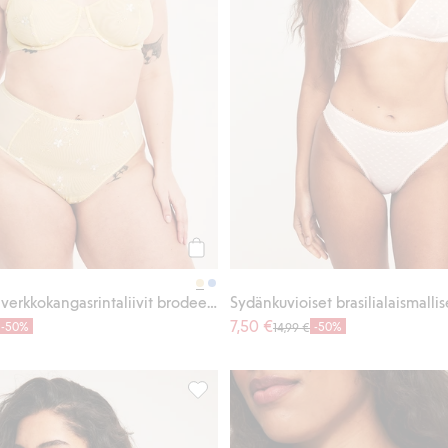
Osta
Kaarituelliset verkkokangasrintaliivit brodeerauksella
7,50 €
-50%
-50%
14,99 €
issa pitsireuna, Lisää suosikkeihin
Sydänkuvioiset rintaliivit, Lisää suosikk