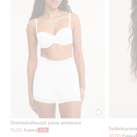
Osta
Shortsialushousut, joissa pitsireuna
Sydänkuvioiset
10,00 €
-50%
19,99 €
10,00 €
19,99 €