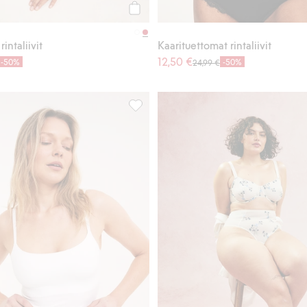
Osta
intaliivit
Kaarituettomat rintaliivit
12,50 €
-50%
-50%
24,99 €
vat bandeau-rintaliivit, Lisää suosikkeihin
Pointelle-stringit, Lisää suosikkeihin