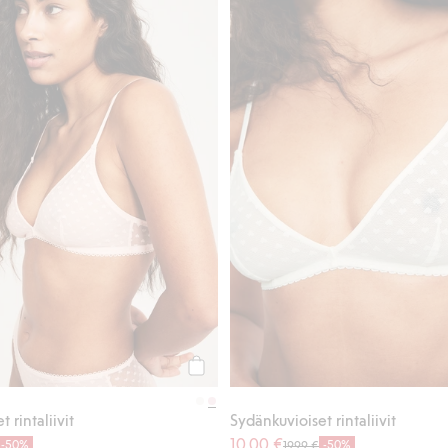
Osta
 rintaliivit
Sydänkuvioiset rintaliivit
10,00 €
-50%
-50%
19,99 €