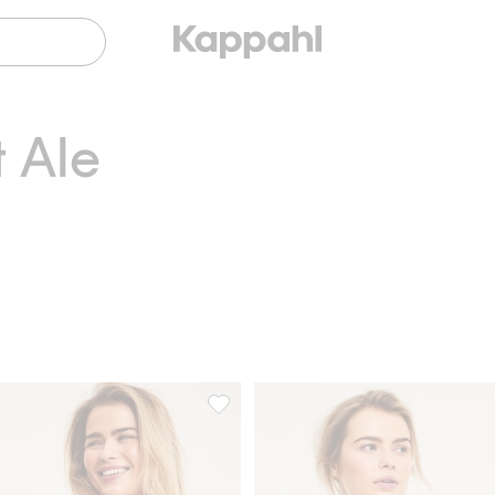
t Ale
ette, Lisää suosikkeihin
Pitsistringit, Lisää suosikkeihin