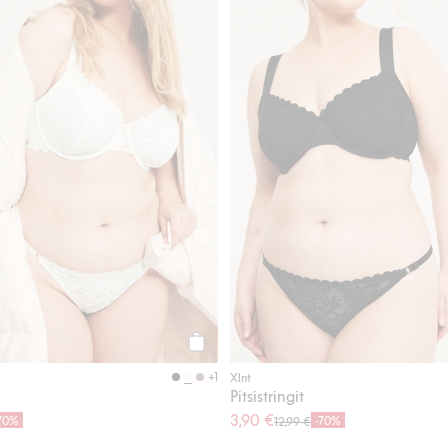
Osta
+1
Xlnt
Pitsistringit
3,90 €
70%
-70%
12,99 €