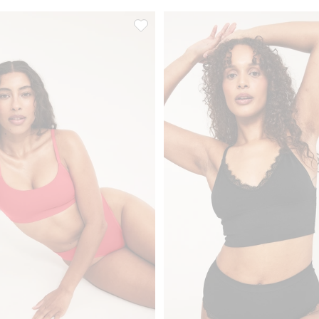
lialaismalliset pikkuhousut, Lisää suosikkeihin
Saumattomat rintaliivit, Lisää suosikkei