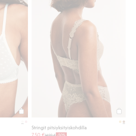
Osta
Osta
Stringit pitsiyksityiskohdilla
7,50 €
-50%
14,99 €