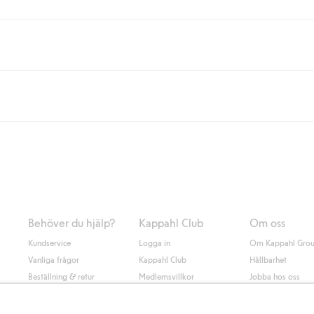
eller om du handlar för över 500kr med leverans till ombud eller paketbox (g
Instabox) och 59kr vid hemleverans oavsett hur mycket du handlar för.
nd annat faktura och swish men även andra betalningssätt. Genom att lämna
s mer om Klarnas betalningsvillkor
(extern länk).
Behöver du hjälp?
Kappahl Club
Om oss
Kundservice
Logga in
Om Kappahl Gro
Vanliga frågor
Kappahl Club
Hållbarhet
Beställning & retur
Medlemsvillkor
Jobba hos oss
Kontakta oss
Press & nyheter
Hitta butik
Tillgänglighet