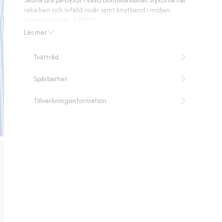
3
raka ben och infälld resår samt knytband i midjan.
betyg
Artikelnummer
:
439505
Läs mer
Tvättråd
Spårbarhet
Tillverkningsinformation