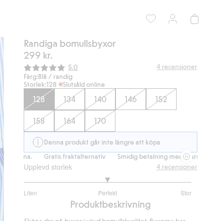
Randiga bomullsbyxor
299 kr.
Snittbetyg:
4
recensioner
5.0
Färg:
Blå / randig
Storlek:
128
Slutsåld online
128
134
140
146
152
158
164
170
Denna produkt går inte längre att köpa
arna.
Gratis fraktalternativ
Smidig betalning med Klarna.
Gratis f
Upplevd storlek
4
recensioner
3
Liten
Perfekt
Stor
utav
Baserat
Produktbeskrivning
5
på
Sköna dra på-byxor i vävd bomullskvalitet. Byxorna har