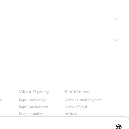
äller ej hemleverans). Frakten tas bort per automatik efter du
 information i kassan godkänner du Klarnas villkor. Genom att
Villkor & policy
Mer från oss
up
Köpvillkor Sverige
Newbie United Kingdom
Köpvillkor Danmark
Newbie Global
Integritetspolicy
Affiliate
Cookiepolicy
Studentrabatt
Villkor #YesKappahl