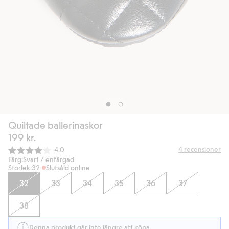
Quiltade ballerinaskor
199 kr.
Snittbetyg:
4
recensioner
4.0
Färg:
Svart / enfärgad
Storlek:
32
Slutsåld online
32
33
34
35
36
37
38
Denna produkt går inte längre att köpa