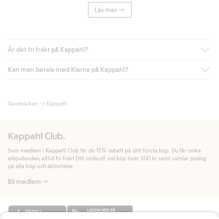
Läs mer
Är det fri frakt på Kappahl?
Kan man betala med Klarna på Kappahl?
Är du medlem i Kappahl Club har du alltid gratis frakt till butik
eller om du handlar för över 500kr med leverans till ombud
eller paketbox (gäller ej hemleverans). Frakten tas bort per
Ja, i samarbete med Klarna erbjuder vi smidig betalning med
Varumärken
Kappahl
automatik efter du loggat in och identifierats som medlem.
bland annat faktura och swish men även andra betalningssätt.
Genom att lämna information i kassan godkänner du Klarnas
Annars kostar frakten 39kr för ombudsleverans eller paketskåp
villkor. Genom att klicka på "Slutför köp" godkänner du Kappahls
(Instabox) och 59kr vid hemleverans oavsett hur mycket du
Kappahl Club.
allmänna villkor.
Läs mer om Klarnas betalningsvillkor
(extern
handlar för.
länk).
Som medlem i Kappahl Club får du 15% rabatt på ditt första köp. Du får unika
Läs mer
Läs mer
erbjudanden, alltid fri frakt (till ombud) vid köp över 500 kr samt samlar poäng
på alla köp och aktiviteter.
Bli medlem