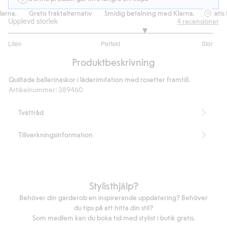
na.
Gratis fraktalternativ
Smidig betalning med Klarna.
Gratis fr
Upplevd storlek
4
recensioner
3.666666666666667
Liten
Perfekt
Stor
utav
Baserat
5
Produktbeskrivning
på
3
Quiltade ballerinaskor i läderimitation med rosetter framtill.
betyg
Artikelnummer
:
389460
Tvättråd
Tillverkningsinformation
Stylisthjälp?
Behöver din garderob en inspirerande uppdatering? Behöver
du tips på att hitta din stil?
Som medlem kan du boka tid med stylist i butik gratis.