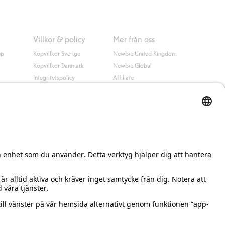
Villkor & policy
Mer från oss
up
Köpvillkor Sverige
Newbie United Kingdom
Köpvillkor Danmark
Newbie Global
Integritetspolicy
Affiliate
Cookiepolicy
Studentrabatt
Villkor #YesKappahl
#YesNewbie