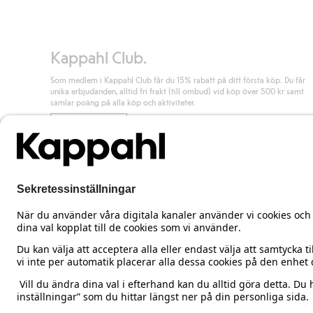
Läs mer
Kappahl Club.
Som medlem i Kappahl Club får du 15% rabatt på ditt första köp. Du får
unika erbjudanden, alltid fri frakt (till ombud) vid köp över 500 kr samt
samlar poäng på alla köp och aktiviteter.
Bli medlem
Sweden
Ändra land
Cookies