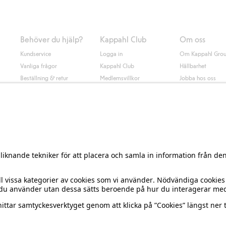
Behöver du hjälp?
Kappahl Club
Om oss
Kundservice
Logga in
Om Kappahl Gro
Vanliga frågor
Kappahl Club
Hållbarhet
Beställning & retur
Medlemsvillkor
Jobba hos oss
Kontakta oss
Press & nyheter
Hitta butik
Tillgänglighet
Presentkortssaldo
Personal styling
Ångra ditt köp