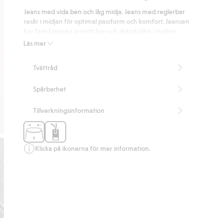
på
Jeans med vida ben och låg midja. Jeans med reglerbar
11
resår i midjan för optimal passform och komfort. Jeansen
betyg
har fem klassiska jeansfickor och skärphällor i midjan.
Vid modell
Läs mer
Låg midja
Reglerbar midja
Tvättråd
Ingen stretch
Artikelnummer
:
409359
Spårbarhet
Tillverkningsinformation
Klicka på ikonerna för mer information.