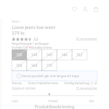
Denim
Loose jeans low waist
379 kr.
Snittbetyg:
12
recensioner
4.5
Färg:
Silvergrå / enfärgad
Storlek:
128
Slutsåld online
128
134
140
146
152
158
164
170
Denna produkt går inte längre att köpa
 Klarna.
Gratis fraktalternativ
Smidig betalning med Klarna.
Grat
Upplevd storlek
12
recensioner
2.818181818181818
Liten
Perfekt
Stor
utav
Baserat
Produktbeskrivning
5