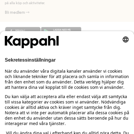
på alla köp och aktiviteter.
Bli medlem
Behöver du hjälp?
Kundservice
Kappahl Club
Vanliga frågor
Logga in
Om oss
Beställning & retur
Kappahl Club
Om Kappahl Group
Villkor & policy
Kontakta oss
Medlemsvillkor
Hållbarhet
Köpvillkor Sverige
Mer från oss