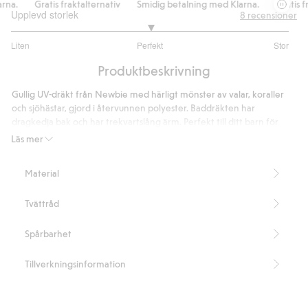
a.
Gratis fraktalternativ
Smidig betalning med Klarna.
Gratis frak
Upplevd storlek
8
recensioner
3
Liten
Perfekt
Stor
utav
Baserat
5
Produktbeskrivning
på
7
Gullig UV-dräkt från Newbie med härligt mönster av valar, koraller
betyg
och sjöhästar, gjord i återvunnen polyester. Baddräkten har
dragkedja bak och har trekvartslång ärm. Perfekt till ditt barn för
långa soliga dagar på stranden.
Läs mer
Skyddar från UVA+UVB.
UPF+50UV skydd.
Material
Innehåller 82% återvunnen polyester.
Artikelnummer
:
408823
Tvättråd
Blended Recycled Polyester
Spårbarhet
Tillverkningsinformation