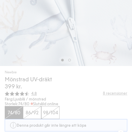
Newbie
Mönstrad UV-dräkt
399 kr.
Snittbetyg:
8
recensioner
4.8
Färg:
Ljusblå / mönstrad
Storlek:
74/80
Slutsåld online
74/80
86/92
98/104
Denna produkt går inte längre att köpa