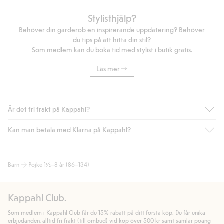
Stylisthjälp?
Behöver din garderob en inspirerande uppdatering? Behöver
du tips på att hitta din stil?
Som medlem kan du boka tid med stylist i butik gratis.
Läs mer
Är det fri frakt på Kappahl?
Kan man betala med Klarna på Kappahl?
Är du medlem i Kappahl Club har du alltid gratis frakt till butik
eller om du handlar för över 500kr med leverans till ombud
eller paketbox (gäller ej hemleverans). Frakten tas bort per
Ja, i samarbete med Klarna erbjuder vi smidig betalning med
Barn
Pojke 1½–8 år (86–134)
automatik efter du loggat in och identifierats som medlem.
bland annat faktura och swish men även andra betalningssätt.
Genom att lämna information i kassan godkänner du Klarnas
Annars kostar frakten 39kr för ombudsleverans eller paketskåp
villkor. Genom att klicka på "Slutför köp" godkänner du Kappahls
(Instabox) och 59kr vid hemleverans oavsett hur mycket du
Kappahl Club.
allmänna villkor.
Läs mer om Klarnas betalningsvillkor
(extern
handlar för.
länk).
Som medlem i Kappahl Club får du 15% rabatt på ditt första köp. Du får unika
Läs mer
Läs mer
erbjudanden, alltid fri frakt (till ombud) vid köp över 500 kr samt samlar poäng