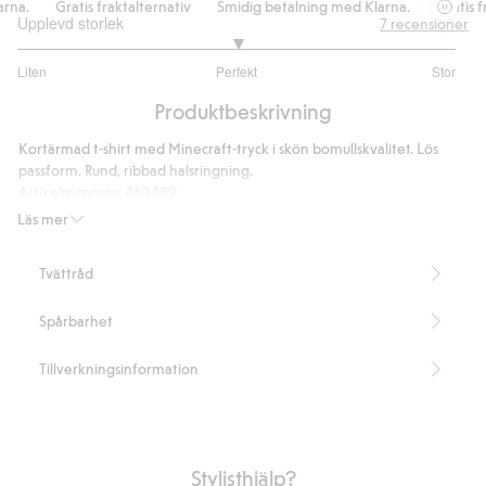
a.
Gratis fraktalternativ
Smidig betalning med Klarna.
Gratis frak
Upplevd storlek
7
recensioner
3
Liten
Perfekt
Stor
utav
Baserat
5
Produktbeskrivning
på
6
Kortärmad t-shirt med Minecraft-tryck i skön bomullskvalitet. Lös
betyg
passform. Rund, ribbad halsringning.
Artikelnummer
:
463489
Läs mer
Tvättråd
Spårbarhet
Tillverkningsinformation
Stylisthjälp?