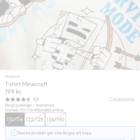
Minecraft
T-shirt Minecraft
199 kr.
Snittbetyg:
7
recensioner
4.9
Färg:
Ljusbeige / mönstrad
Storlek:
110/116
Slutsåld online
110/116
122/128
134/140
Denna produkt går inte längre att köpa