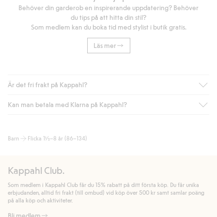
Behöver din garderob en inspirerande uppdatering? Behöver
du tips på att hitta din stil?
Som medlem kan du boka tid med stylist i butik gratis.
Läs mer
Är det fri frakt på Kappahl?
Kan man betala med Klarna på Kappahl?
Är du medlem i Kappahl Club har du alltid gratis frakt till butik
eller om du handlar för över 500kr med leverans till ombud
eller paketbox (gäller ej hemleverans). Frakten tas bort per
Ja, i samarbete med Klarna erbjuder vi smidig betalning med
Barn
Flicka 1½–8 år (86–134)
automatik efter du loggat in och identifierats som medlem.
bland annat faktura och swish men även andra betalningssätt.
Genom att lämna information i kassan godkänner du Klarnas
Annars kostar frakten 39kr för ombudsleverans eller paketskåp
villkor. Genom att klicka på "Slutför köp" godkänner du Kappahls
(Instabox) och 59kr vid hemleverans oavsett hur mycket du
Kappahl Club.
allmänna villkor.
Läs mer om Klarnas betalningsvillkor
(extern
handlar för.
länk).
Som medlem i Kappahl Club får du 15% rabatt på ditt första köp. Du får unika
Läs mer
Läs mer
erbjudanden, alltid fri frakt (till ombud) vid köp över 500 kr samt samlar poäng
på alla köp och aktiviteter.
Bli medlem