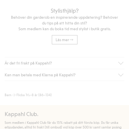
Stylisthjälp?
Behöver din garderob en inspirerande uppdatering? Behöver
du tips på att hitta din stil?
Som medlem kan du boka tid med stylist i butik gratis.
Läs mer
Är det fri frakt på Kappahl?
Kan man betala med Klarna på Kappahl?
Är du medlem i Kappahl Club har du alltid gratis frakt till butik
eller om du handlar för över 500kr med leverans till ombud
eller paketbox (gäller ej hemleverans). Frakten tas bort per
Ja, i samarbete med Klarna erbjuder vi smidig betalning med
Barn
Flicka 1½–8 år (86–134)
automatik efter du loggat in och identifierats som medlem.
bland annat faktura och swish men även andra betalningssätt.
Genom att lämna information i kassan godkänner du Klarnas
Annars kostar frakten 39kr för ombudsleverans eller paketskåp
villkor. Genom att klicka på "Slutför köp" godkänner du Kappahls
(Instabox) och 59kr vid hemleverans oavsett hur mycket du
Kappahl Club.
allmänna villkor.
Läs mer om Klarnas betalningsvillkor
(extern
handlar för.
länk).
Som medlem i Kappahl Club får du 15% rabatt på ditt första köp. Du får unika
Läs mer
Läs mer
erbjudanden, alltid fri frakt (till ombud) vid köp över 500 kr samt samlar poäng