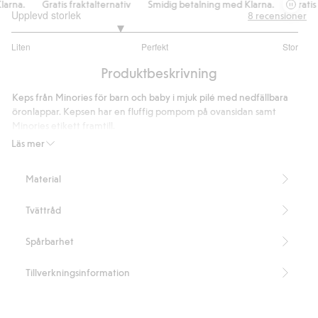
arna.
Gratis fraktalternativ
Smidig betalning med Klarna.
Gratis f
Upplevd storlek
8
recensioner
2.5
Liten
Perfekt
Stor
utav
Baserat
5
Produktbeskrivning
på
8
Keps från Minories för barn och baby i mjuk pilé med nedfällbara
betyg
öronlappar. Kepsen har en fluffig pompom på ovansidan samt
Minories etikett framtill.
Innehåller 100% återvunnen polyester
Läs mer
Artikelnummer
:
462754
Recycled Polyester
Material
Tvättråd
Spårbarhet
Tillverkningsinformation