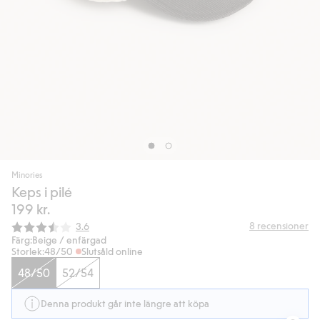
Minories
Keps i pilé
199 kr.
Snittbetyg:
8
recensioner
3.6
Färg:
Beige / enfärgad
Storlek:
48/50
Slutsåld online
48/50
52/54
Denna produkt går inte längre att köpa