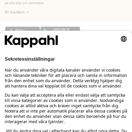
på alla köp och aktiviteter.
Bli medlem
Behöver du hjälp?
Kundservice
Kappahl Club
Vanliga frågor
Logga in
Om oss
Beställning & retur
Kappahl Club
Om Kappahl Group
Villkor & policy
Kontakta oss
Medlemsvillkor
Hållbarhet
Köpvillkor Sverige
Mer från oss