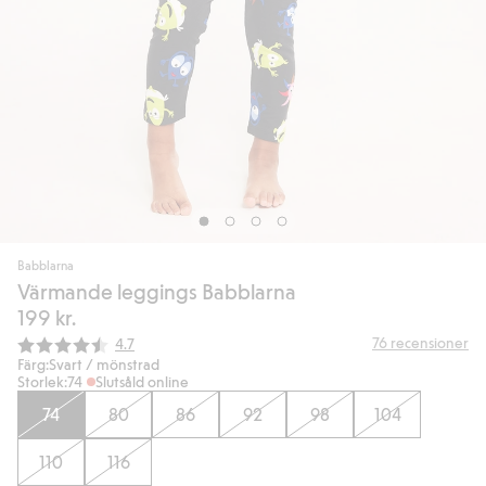
Babblarna
Värmande leggings Babblarna
199 kr.
Snittbetyg:
76
recensioner
4.7
Färg:
Svart / mönstrad
Storlek:
74
Slutsåld online
74
80
86
92
98
104
110
116