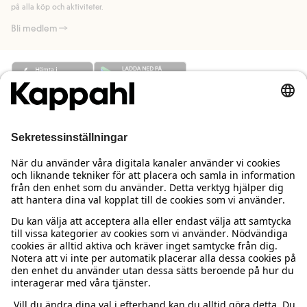
på alla köp och aktiviteter.
Bli medlem
Behöver du hjälp?
Kundservice
Kappahl Club
Vanliga frågor
Logga in
Om oss
Beställning & retur
Kappahl Club
Om Kappahl Group
Villkor & policy
Kontakta oss
Medlemsvillkor
Hållbarhet
Köpvillkor Sverige
Mer från oss