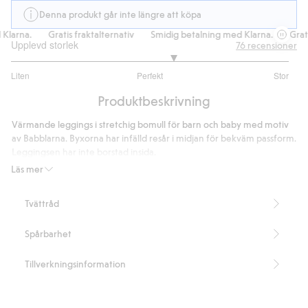
Denna produkt går inte längre att köpa
larna.
Gratis fraktalternativ
Smidig betalning med Klarna.
Gratis
Upplevd storlek
76
recensioner
3.339622641509434
Liten
Perfekt
Stor
utav
Baserat
5
Produktbeskrivning
på
53
Värmande leggings i stretchig bomull för barn och baby med motiv
betyg
av Babblarna. Byxorna har infälld resår i midjan för bekväm passform.
Leggingsen har inte borstad insida.
Artikelnummer
:
472845
Läs mer
Tvättråd
Spårbarhet
Tillverkningsinformation