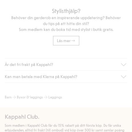
Stylisthjälp?
Behöver din garderob en inspirerande uppdatering? Behöver
du tips på att hitta din stil?
Som medlem kan du boka tid med stylist i butik gratis.
Läs mer
Är det fri frakt på Kappahl?
Kan man betala med Klarna på Kappahl?
Är du medlem i Kappahl Club har du alltid gratis frakt till butik
eller om du handlar för över 500kr med leverans till ombud
eller paketbox (gäller ej hemleverans). Frakten tas bort per
Ja, i samarbete med Klarna erbjuder vi smidig betalning med
Barn
Byxor & leggings
Leggings
automatik efter du loggat in och identifierats som medlem.
bland annat faktura och swish men även andra betalningssätt.
Genom att lämna information i kassan godkänner du Klarnas
Annars kostar frakten 39kr för ombudsleverans eller paketskåp
villkor. Genom att klicka på "Slutför köp" godkänner du Kappahls
(Instabox) och 59kr vid hemleverans oavsett hur mycket du
Kappahl Club.
allmänna villkor.
Läs mer om Klarnas betalningsvillkor
(extern
handlar för.
länk).
Som medlem i Kappahl Club får du 15% rabatt på ditt första köp. Du får unika
Läs mer
Läs mer
erbjudanden, alltid fri frakt (till ombud) vid köp över 500 kr samt samlar poäng